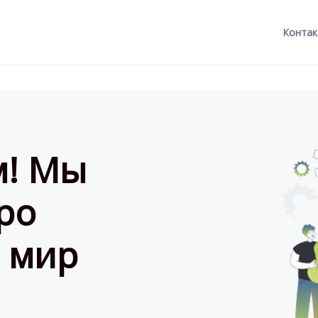
Контак
м! Мы
ро
 мир