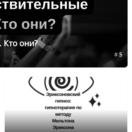
 Кто они?
Карпмана?