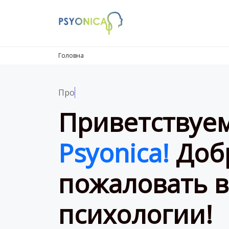
Launch login modal
LAUNCH REGISTER MODAL
Головна
Профессионал
Приветствуе
Psyonica!
Доб
пожаловать в
психологии!