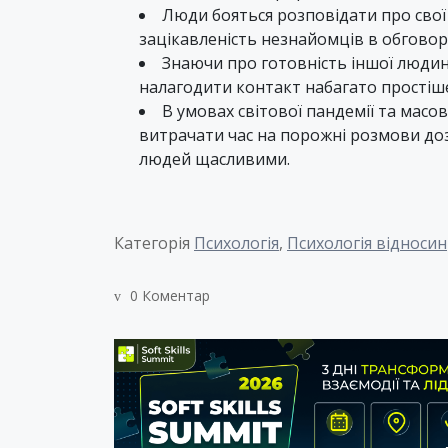
Люди бояться розповідати про сво
зацікавленість незнайомців в обгово
Знаючи про готовність іншої людин
налагодити контакт набагато простіш
В умовах світової пандемії та масо
витрачати час на порожні розмови до
людей щасливими.
Категорія
Психологія
,
Психологія відносин
0 Коментар