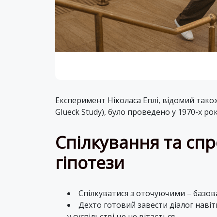
Експеримент Ніколаса Еплі, відомий тако
Glueck Study), було проведено у 1970-х рок
Спілкування та спр
гіпотези
Спілкуватися з оточуючими – базова
Дехто готовий завести діалог наві
у суспільстві це не вітається.