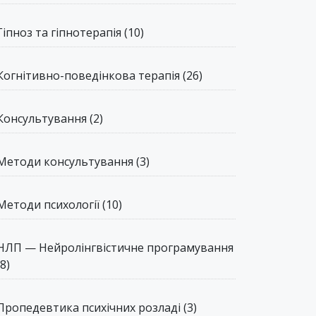
Гіпноз та гіпнотерапія
(10)
Когнітивно-поведінкова терапія
(26)
Консультування
(2)
Методи консультування
(3)
Методи психології
(10)
НЛП — Нейролінгвістичне програмування
(8)
Пропедевтика психічних розладі
(3)