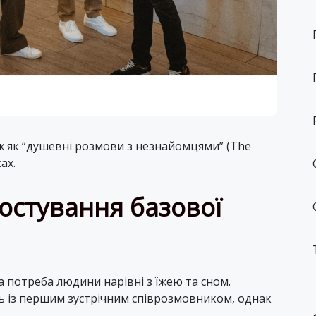
ж як “душевні розмови з незнайомцями” (The
ах.
остування базової
 потреба людини нарівні з їжею та сном.
ть із першим зустрічним співрозмовником, однак