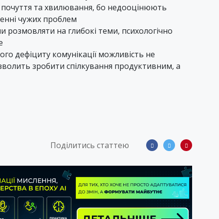
ї почуття та хвилювання, бо недооцінюють
ренні чужих проблем
и розмовляти на глибокі теми, психологічно
е
вого дефіциту комунікації можливість не
зволить зробити спілкування продуктивним, а
Поділитись статтею