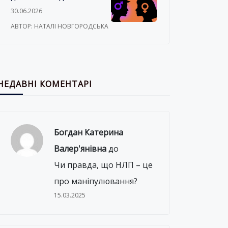
про секс
30.06.2026
АВТОР: НАТАЛІ НОВГОРОДСЬКА
НЕДАВНІ КОМЕНТАРІ
Богдан Катерина
Валер'янівна
до
Чи правда, що НЛП – це
про маніпулювання?
15.03.2025