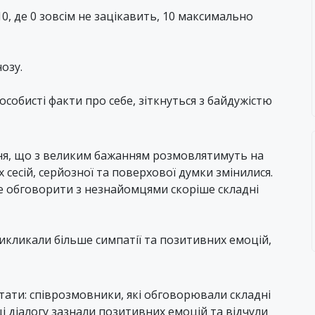
10, де 0 зовсім не зацікавить, 10 максимально
озу.
собисті факти про себе, зіткнуться з байдужістю
ня, що з великим бажанням розмовлятимуть на
х сесій, серйозної та поверхової думки змінилися.
 обговорити з незнайомцями скоріше складні
кликали більше симпатії та позитивних емоцій,
тати: співрозмовники, які обговорювали складні
і діалогу зазнали позитивних емоцій та відчули