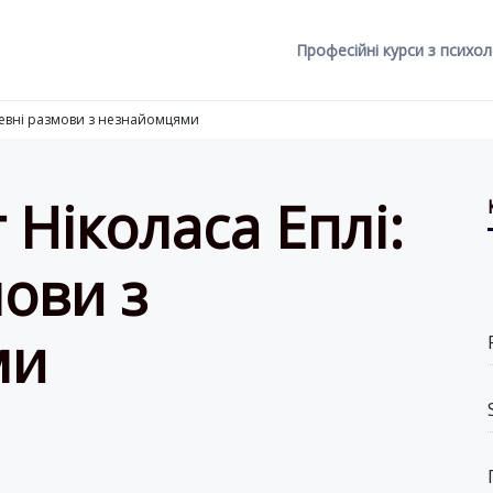
Професійні курси з психол
шевні размови з незнайомцями
Ніколаса Еплі:
ови з
ми