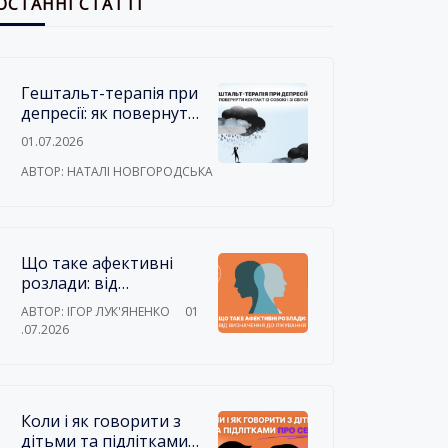
ОСТАННІ СТАТТІ
Гештальт-терапія при
депресії: як повернути
контакт із собою і зі
01.07.2026
світом
АВТОР: НАТАЛІ НОВГОРОДСЬКА
Що таке афективні
розлади: від
визначення до
АВТОР: ІГОР ЛУК'ЯНЕНКО
01
лікування
.07.2026
Коли і як говорити з
дітьми та підлітками