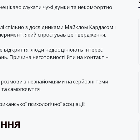
нецікаво слухати чужі думки та некомфортно
лі спільно з дослідниками Майклом Кардасом і
еримент, який спростував це твердження.
е відкриття: люди недооцінюють інтерес
нь. Причина неготовності йти на контакт –
що розмови з незнайомцями на серйозні теми
та самопочуття.
канської психологічної асоціації:
ення