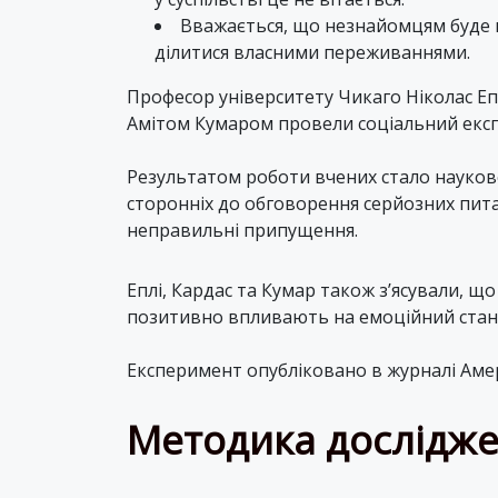
Вважається, що незнайомцям буде 
ділитися власними переживаннями.
Професор університету Чикаго Ніколас Еп
Амітом Кумаром провели соціальний експ
Результатом роботи вчених стало науков
сторонніх до обговорення серйозних пита
неправильні припущення.
Еплі, Кардас та Кумар також з’ясували, 
позитивно впливають на емоційний стан 
Експеримент опубліковано в журналі Амери
Методика дослідж