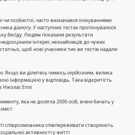
ої чи особистої, часто визначався очікуваннями
ника діалогу. У наступних тестах пропонувалося
ьку бесіду. Людям показали результати
і недооцінили інтерес незнайомців до чужих
статньо, щоб нові учасники тих же тестів надали
ю. Якщо ви ділитесь чимось серйозним, велика
вою інформацією у відповідь. Така відкритість
Ніколас Еплі.
менту, яка не досягла 2000 осіб, вчені бачать у
зміст:
сті співрозмовника співпереживати створюють
соціальної активності у житті