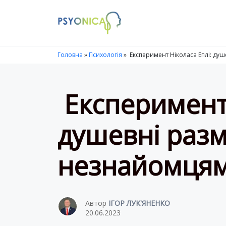
Launch login modal
LAUNCH REGISTER MODAL
Головна
»
Психологія
»
Експеримент Ніколаса Еплі: ду
Експеримент 
душевні разм
незнайомця
Автор
ІГОР ЛУК'ЯНЕНКО
20.06.2023