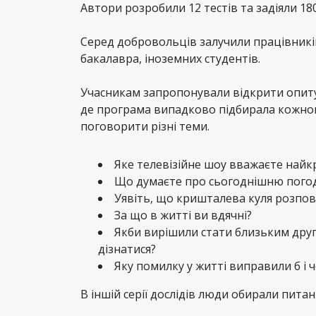
Автори розробили 12 тестів та задіяли 1
Серед добровольців залучили працівників
бакалавра, іноземних студентів.
Учасникам запропонували відкрити опиту
де програма випадково підбирала кожном
поговорити різні теми.
Яке телевізійне шоу вважаєте найкр
Що думаєте про сьогоднішню пого
Уявіть, що кришталева куля розпов
За що в житті ви вдячні?
Якби вирішили стати близьким друго
дізнатися?
Яку помилку у житті виправили б і 
В іншій серії дослідів люди обирали питан