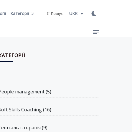
огії
Категорїї
UKR
Пошук
КАТЕГОРІЇ
People management
(5)
Soft Skills Coaching
(16)
Гештальт-терапія
(9)