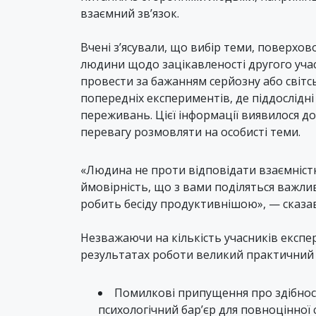
взаємний зв’язок.
Вчені з’ясували, що вибір теми, поверхов
людини щодо зацікавленості другого учас
провести за бажанням серйозну або світс
попередніх експериментів, де піддослідн
переживань. Цієї інформації виявилося до
перевагу розмовляти на особисті теми.
«Людина не проти відповідати взаємніст
ймовірність, що з вами поділяться важли
робить бесіду продуктивнішою», — сказав 
Незважаючи на кількість учасників експери
результатах роботи великий практичний 
Помилкові припущення про здібно
психологічний бар’єр для повноцінної 