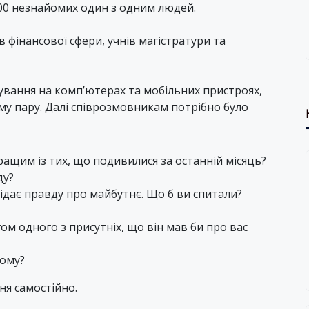
800 незнайомих один з одним людей.
 фінансової сфери, учнів магістратури та
вання на комп’ютерах та мобільних пристроях,
у пару. Далі співрозмовникам потрібно було
ащим із тих, що подивилися за останній місяць?
ду?
ідає правду про майбутнє. Що б ви спитали?
м одного з присутніх, що він мав би про вас
чому?
ня самостійно.