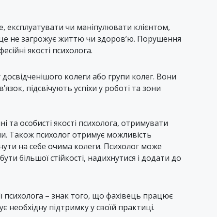
е, експлуатувати чи маніпулювати клієнтом,
 це не загрожує життю чи здоров’ю. Порушення
есійні якості психолога.
у досвідченішого колеги або групи колег. Вони
зок, підсвічують успіхи у роботі та зони
і та особисті якості психолога, отримувати
ми. Також психолог отримує можливість
янути на себе очима колеги. Психолог може
ти більшої стійкості, надихнутися і додати до
ії психолога – знак того, що фахівець працює
є необхідну підтримку у своїй практиці.