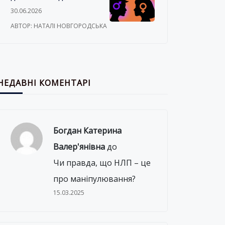
про секс
30.06.2026
АВТОР: НАТАЛІ НОВГОРОДСЬКА
НЕДАВНІ КОМЕНТАРІ
Богдан Катерина
Валер'янівна
до
Чи правда, що НЛП – це
про маніпулювання?
15.03.2025