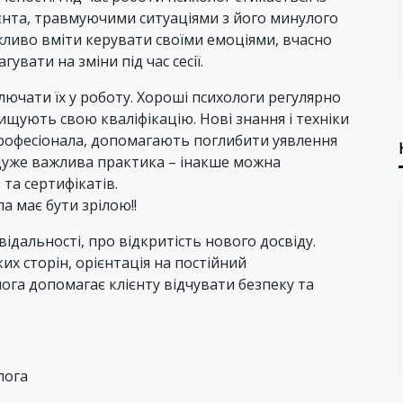
нта, травмуючими ситуаціями з його минулого
ливо вміти керувати своїми емоціями, вчасно
вати на зміни під час сесії.
ючати їх у роботу. Хороші психологи регулярно
вищують свою кваліфікацію. Нові знання і техніки
офесіонала, допомагають поглибити уявлення
 дуже важлива практика – інакше можна
та сертифікатів.
а має бути зрілою!!
відальності, про відкритість нового досвіду.
ких сторін, орієнтація на постійний
лога допомагає клієнту відчувати безпеку та
лога