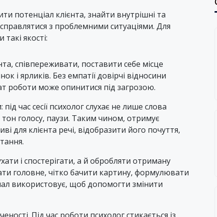
ити потенціал клієнта, знайти внутрішні та
у справлятися з проблемними ситуаціями. Для
такі якості:
єнта, співпереживати, поставити себе місце
ок і ярликів. Без емпатії довірчі відносини
ат роботи може опинитися під загрозою.
 під час сесії психолог слухає не лише слова
а, тон голосу, паузи. Таким чином, отримує
ві для клієнта речі, відобразити його почуття,
тання.
ухати і спостерігати, а й обробляти отриману
ати головне, чітко бачити картину, формулювати
іонал використовує, щоб допомогти змінити
еності. Під час роботи психолог стикається із