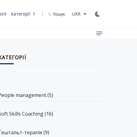
огії
Категорїї
UKR
Пошук
КАТЕГОРІЇ
People management
(5)
Soft Skills Coaching
(16)
Гештальт-терапія
(9)