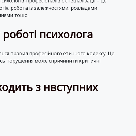
сихологів-професіоналів є спеціалізації – це
огія, робота із залежностями, розладами
ннями тощо.
 роботі психолога
ься правил професійного етичного кодексу. Це
 ось порушення може спричинити критичні
ходить з нвступних