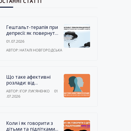
ОСТАННІ СТАТТІ
Гештальт-терапія при
депресії: як повернути
контакт із собою і зі
01.07.2026
світом
АВТОР: НАТАЛІ НОВГОРОДСЬКА
Що таке афективні
розлади: від
визначення до
АВТОР: ІГОР ЛУК'ЯНЕНКО
01
лікування
.07.2026
Коли і як говорити з
дітьми та підлітками