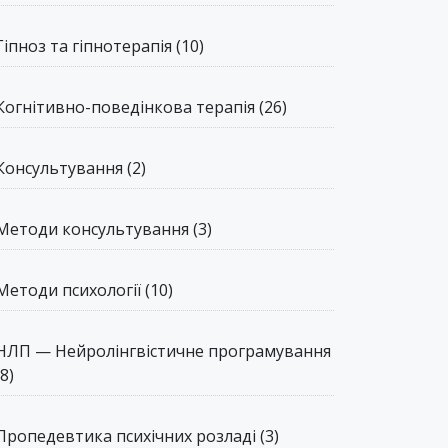
Гіпноз та гіпнотерапія
(10)
Когнітивно-поведінкова терапія
(26)
Консультування
(2)
Методи консультування
(3)
Методи психології
(10)
НЛП — Нейролінгвістичне програмування
(8)
Пропедевтика психічних розладі
(3)