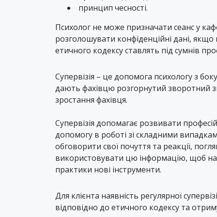
принцип чесності.
Психолог не може призначати сеанс у каф
розголошувати конфіденційні дані, якщо
етичного кодексу ставлять під сумнів проф
Супервізія – це допомога психологу з бок
дають фахівцю розгорнутий зворотний зв’я
зростання фахівця.
Супервізія допомагає розвивати професійн
допомогу в роботі зі складними випадка
обговорити свої почуття та реакції, погл
використовувати цю інформацію, щоб набу
практики нові інструменти.
Для клієнта наявність регулярної супервіз
відповідно до етичного кодексу та отриму