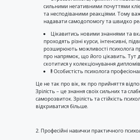
сильними негативними почуттями кліє
та несподіваними реакціями. Тому важ
надавати самодопомогу та швидко реагу
Цікавитись новими знаннями та вкл
проходять різні курси, інтенсивні, під
розширюють можливості психолога пр
про напрямок, що його цікавить. Тут
скотитися у колекціонування дипломів 
!
! Особистість психолога професіонал
Це не так про вік, як про прийняття відпо
Зрілість – це знання своїх сильних та слаб
саморозвиток. Зрілість та стійкість психо
відкриватися більше.
2. Професійні навички практичного психо