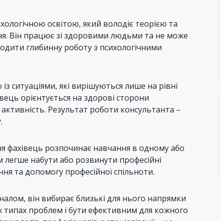
ихологічною освітою, який володіє теорією та
я. Він працює зі здоровими людьми та не може
водити глибинну роботу з психологічними
з ситуаціями, які вирішуються лише на рівні
івець орієнтується на здорові сторони
а активність. Результат роботи консультанта –
.
ня фахівець розпочинає навчання в одному або
м легше набути або розвинути професійні
ння та допомогу професійної спільноти.
налом, він вибирає близькі для нього напрямки
іх типах проблем і бути ефективним для кожного