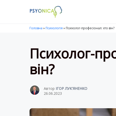
Launch login modal
LAUNCH REGISTER MODAL
Головна
»
Психологія
»
Психолог-професіонал: хто він?
Психолог-про
він?
Автор
ІГОР ЛУК'ЯНЕНКО
26.06.2023