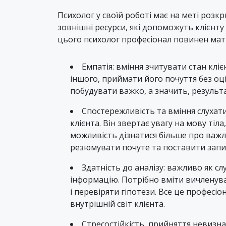
Психолог у своїй роботі має на меті розкр
зовнішні ресурси, які допоможуть клієнт
цього психолог професіонал повинен мати 
Емпатія: вміння зчитувати стан клі
іншого, приймати його почуття без оцін
побудувати важко, а значить, результ
Спостережливість та вміння слухати:
клієнта. Він звертає увагу на мову тіл
можливість дізнатися більше про важли
резюмувати почуте та поставити запи
Здатність до аналізу: важливо як сл
інформацію. Потрібно вміти вичленув
і перевіряти гіпотези. Все це профес
внутрішній світ клієнта.
Стресостійкість, прийняття невизнач