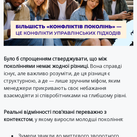
Було б спрощенням стверджувати, що між
поколіннями немає жодної різниці.
Вона справді
існує, але важливо розуміти, де ця різниця є
структурною, а де — лише зручним міфом, яким
менеджери прикривають своє небажання
взаємодіяти зі співробітниками на глибшому рівні.
Реальні відмінності пов’язані переважно з
контекстом
, у якому виросли молодші покоління:
Зумери звикли до миттєвого зворотного