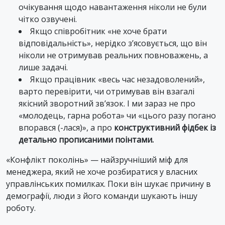
очікування щодо навантаження ніколи не були
чітко озвучені.
Якщо співробітник «не хоче брати
відповідальність», нерідко з’ясовується, що він
ніколи не отримував реальних повноважень, а
лише задачі.
Якщо працівник «весь час незадоволений»,
варто перевірити, чи отримував він взагалі
якісний зворотний зв’язок. І ми зараз не про
«молодець, гарна робота» чи «цього разу погано
впорався (-лася)», а про
конструктивний фідбек із
детально прописаними поінтами.
«Конфлікт поколінь» — найзручніший міф для
менеджера, який не хоче розбиратися у власних
управлінських помилках. Поки він шукає причину в
демографії, люди з його команди шукають іншу
роботу.