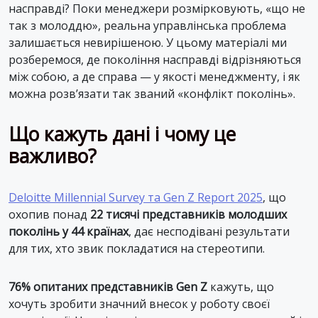
насправді? Поки менеджери розмірковують, «що не
так з молоддю», реальна управлінська проблема
залишається невирішеною. У цьому матеріалі ми
розберемося, де покоління насправді відрізняються
між собою, а де справа — у якості менеджменту, і як
можна розв’язати так званий «конфлікт поколінь».
Що кажуть дані і чому це
важливо?
Deloitte Millennial Survey та Gen Z Report 2025
, що
охопив понад
22 тисячі представників молодших
поколінь у 44 країнах
, дає несподівані результати
для тих, хто звик покладатися на стереотипи.
76% опитаних представників Gen Z
кажуть, що
хочуть зробити значний внесок у роботу своєї