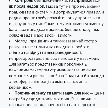
Контроль без пояснення часто сприймається
як прояв недовіри.
І мова тут не про небажання
працювати в системі чи дотримуватися правил, а
радше про потребу розуміти логіку процесів та
власну роль у них. Саме тому мікроменеджмент у
багатьох випадках викликає більше опору, ніж
складні задачі або високі вимоги.
Молоді працівники також зазвичай гостро
реагують не стільки на складність роботи,
скільки
на відчуття несправедливості
,
непрозорості рішень або неповаги у взаємодії.
Для багатьох представників покоління Z
важливим фактором утримання стає не лише
компанія чи рівень заробітної плати, а й команда,
атмосфера співпраці та якість взаємин із
керівником.
Пояснення сенсу та мети задач для них
— це не
потреба у «додатковій мотивації», а швидше
ознака поваги, включеності та партнерської