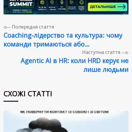
Навігація
Попередня стаття
Coaching-лідерство та культура: чому
записів
команди тримаються або
розсипаються
Наступна стаття
Agentic AI в HR: коли HRD керує не
лише людьми
СХОЖІ СТАТТІ