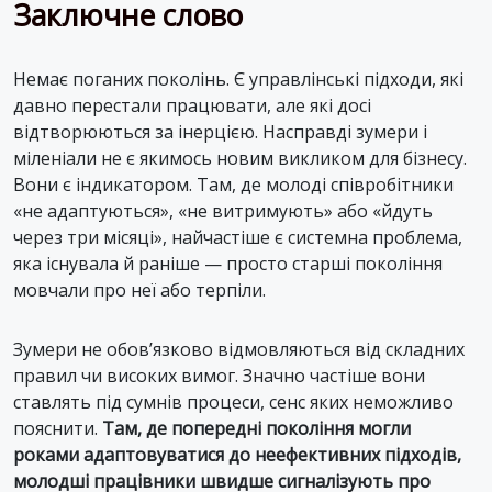
Заключне слово
Немає поганих поколінь. Є управлінські підходи, які
давно перестали працювати, але які досі
відтворюються за інерцією. Насправді зумери і
міленіали не є якимось новим викликом для бізнесу.
Вони є індикатором. Там, де молоді співробітники
«не адаптуються», «не витримують» або «йдуть
через три місяці», найчастіше є системна проблема,
яка існувала й раніше — просто старші покоління
мовчали про неї або терпіли.
Зумери не обов’язково відмовляються від складних
правил чи високих вимог. Значно частіше вони
ставлять під сумнів процеси, сенс яких неможливо
пояснити.
Там, де попередні покоління могли
роками адаптовуватися до неефективних підходів,
молодші працівники швидше сигналізують про