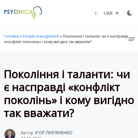
Launch login modal
LAUNCH REGISTER MODAL
UKR
Головна
»
People management
»
Покоління і таланти: чи є насправді
«конфлікт поколінь» і кому вигідно так вважати?
Покоління і таланти: чи
є насправді «конфлікт
поколінь» і кому вигідно
так вважати?
Автор
ІГОР ЛУК'ЯНЕНКО