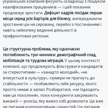
українських компаній фіксують складнощі з пошуком
кваліфікованих працівників — і цей показник
продовжує зростати.
Дефіцит кадрів посідає перше
місце серед усіх бар’єрів для бізнесу
, випереджаючи
зростання цін на сировину, перебої з постачанням і
навіть небезпеку ведення діяльності в
прифронтових регіонах.
Це структурна проблема, яку одночасно
поглиблюють три чинники: демографічний спад,
мобілізація та трудова міграція.
У цьому контексті
компанії, що продовжують фільтрувати кандидатів
за стереотипами — «занадто молодий», «не
вписується в культуру», «зумери не прагнуть до
стабільності» — позбавляють себе ресурсу, якого
просто немає в запасі. Розбиратися, «чи підходить
нам це покоління», поки конкуренти закривають
вакансії — розкіш, яку важко собі дозволити. Це вже
не питання корпоративних цінностей. Це питання