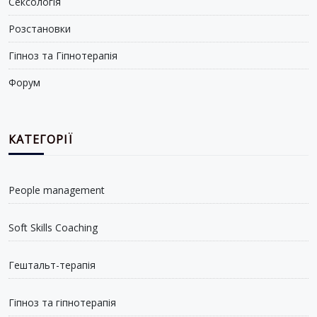
Сексологія
Розстановки
Гіпноз та Гіпнотерапія
Форум
КАТЕГОРІЇ
People management
Soft Skills Coaching
Гештальт-терапія
Гіпноз та гіпнотерапія