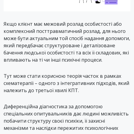
Якщо клієнт має межовий розлад особистості або
комплексний посттравматичний розлад, для нього
може бути актуальним той спосіб надання допомоги,
який передбачає структуроване і деталізоване
бачення людської особистості та всіх її складових, які
впливають на ті чи інші психічні процеси.
Тут може стати корисною теорія часток в рамках
схематерапії – одного з інтегративних підходів, який
належить до третьої хвилі КПТ.
Диференційна діагностика за допомогою
спеціальних опитувальників дає людині можливість
побачити структуру своєї психіки, її захисні
механізми та наслідки пережитих психологічних