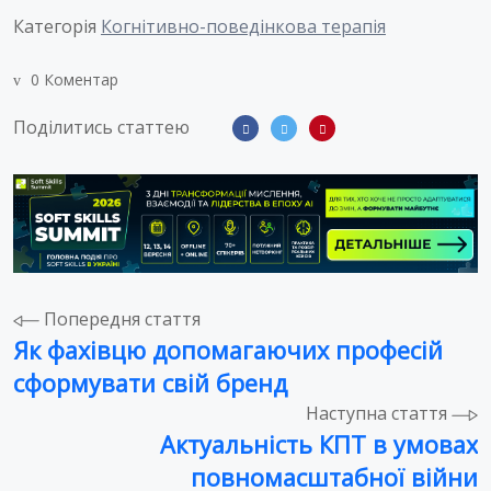
Категорія
Когнітивно-поведінкова терапія
0 Коментар
Поділитись статтею
Навігація
Попередня стаття
Як фахівцю допомагаючих професій
записів
сформувати свій бренд
Наступна стаття
Актуальність КПТ в умовах
повномасштабної війни