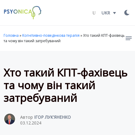
Launch login modal
LAUNCH REGISTER MODAL
UKR
Головна
»
Когнітивно-поведінкова терапія
»
Хто такий КПТ-фахівець
та чому він такий затребуваний
Хто такий КПТ-фахівець
та чому він такий
затребуваний
Автор
ІГОР ЛУК'ЯНЕНКО
03.12.2024