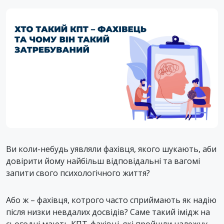
Ви коли-небудь уявляли фахівця, якого шукають, аби
довірити йому найбільш відповідальні та вагомі
запити свого психологічного життя?
Або ж – фахівця, котрого часто сприймають як надію
після низки невдалих досвідів? Саме такий імідж на
сьогодні мають КПТ-фахівці, які пройшли належну