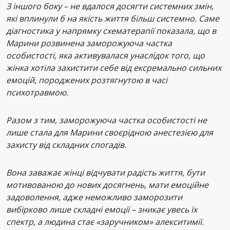
З іншого боку – не вдалося досягти системних змін,
які вплинули б на якість життя більш системно. Саме
діагностика у напрямку схематерапії показала, що в
Марини розвинена заморожуюча частка
особистості, яка активувалася унаслідок того, що
жінка хотіла захистити себе від ексремально сильних
емоцій, породжених розтягнутою в часі
психотравмою.
Разом з тим, заморожуюча частка особистості не
лише стала для Марини своєрідною анестезією для
захисту від складних спогадів.
Вона заважає жінці відчувати радість життя, бути
мотивованою до нових досягнень, мати емоційне
задоволення, адже неможливо заморозити
вибірково лише складні емоції – зникає увесь їх
спектр, а людина стає «заручником» алекситимії.