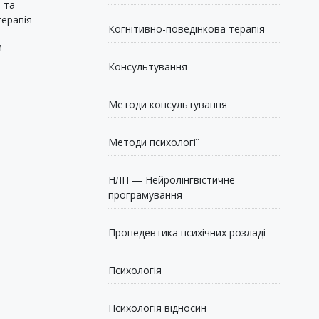
 та
терапія
Когнітивно-поведінкова терапія
м
Консультування
Методи консультування
Методи психології
НЛП — Нейролінгвістичне
програмування
Пропедевтика психічних розладі
Психологія
Психологія відносин