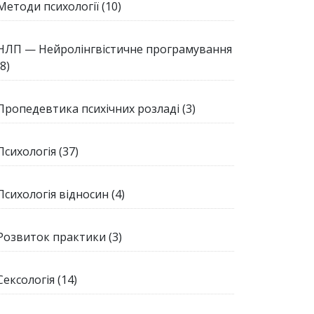
Методи психології
(10)
НЛП — Нейролінгвістичне програмування
(8)
Пропедевтика психічних розладі
(3)
Психологія
(37)
Психологія відносин
(4)
Розвиток практики
(3)
Сексологія
(14)