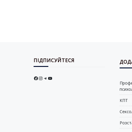
ПІДПИСУЙТЕСЯ
ДОД
Facebook
Instagram
Telegram
YouTube
Профес
психол
КПТ
Сексо
Розст