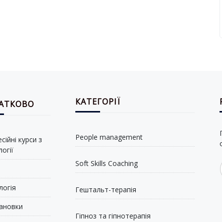
КАТЕГОРІЇ
АТКОВО
People management
ійні курси з
огії
Soft Skills Coaching
логія
Гештальт-терапія
ановки
Гіпноз та гіпнотерапія