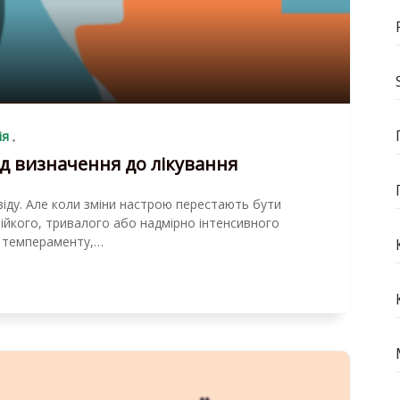
ія
ід визначення до лікування
віду. Але коли зміни настрою перестають бути
тійкого, тривалого або надмірно інтенсивного
і темпераменту,…