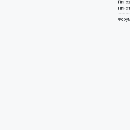
Гіпноз
Гіпно
Фору