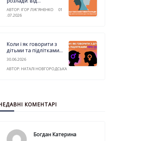
розлади: від
визначення до
АВТОР: ІГОР ЛУК'ЯНЕНКО
01
лікування
.07.2026
Коли і як говорити з
дітьми та підлітками
про секс
30.06.2026
АВТОР: НАТАЛІ НОВГОРОДСЬКА
НЕДАВНІ КОМЕНТАРІ
Богдан Катерина