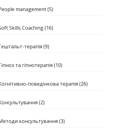
People management
(5)
Soft Skills Coaching
(16)
Гештальт-терапія
(9)
Гіпноз та гіпнотерапія
(10)
Когнітивно-поведінкова терапія
(26)
Консультування
(2)
Методи консультування
(3)