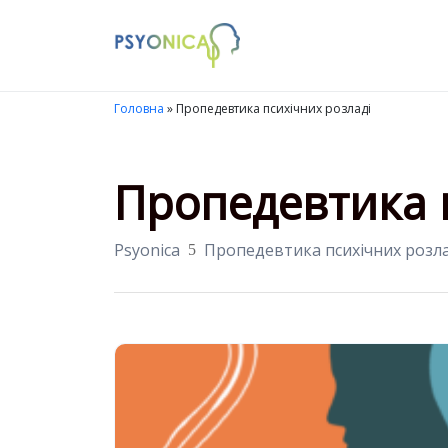
Launch login modal
LAUNCH REGISTER MODAL
Головна
»
Пропедевтика психічних розладі
Пропедевтика 
Psyonica
Пропедевтика психічних розла