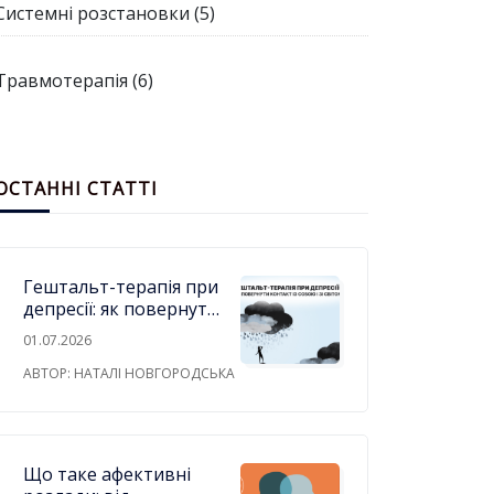
Системні розстановки
(5)
Травмотерапія
(6)
ОСТАННІ СТАТТІ
Гештальт-терапія при
депресії: як повернути
контакт із собою і зі
01.07.2026
світом
АВТОР: НАТАЛІ НОВГОРОДСЬКА
Що таке афективні