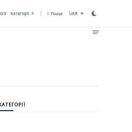
огії
Категорїї
UKR
Пошук
КАТЕГОРІЇ