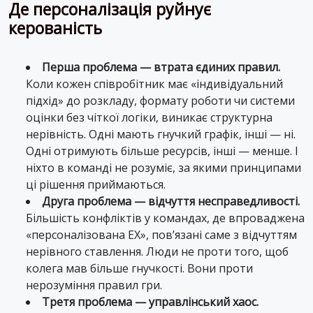
Де персоналізація руйнує
керованість
Перша проблема — втрата єдиних правил.
Коли кожен співробітник має «індивідуальний
підхід» до розкладу, формату роботи чи системи
оцінки без чіткої логіки, виникає структурна
нерівність. Одні мають гнучкий графік, інші — ні.
Одні отримують більше ресурсів, інші — менше. І
ніхто в команді не розуміє, за якими принципами
ці рішення приймаються.
Друга проблема — відчуття несправедливості.
Більшість конфліктів у командах, де впроваджена
«персоналізована EX», пов’язані саме з відчуттям
нерівного ставлення. Люди не проти того, щоб
колега мав більше гнучкості. Вони проти
нерозуміння правил гри.
Третя проблема — управлінський хаос.