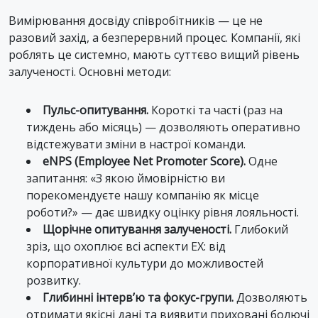
Вимірювання досвіду співробітників — це не
разовий захід, а безперервний процес. Компанії, які
роблять це системно, мають суттєво вищий рівень
залученості. Основні методи:
Пульс-опитування.
Короткі та часті (раз на
тиждень або місяць) — дозволяють оперативно
відстежувати зміни в настрої команди.
eNPS (Employee Net Promoter Score).
Одне
запитання: «З якою ймовірністю ви
порекомендуєте нашу компанію як місце
роботи?» — дає швидку оцінку рівня лояльності.
Щорічне опитування залученості.
Глибокий
зріз, що охоплює всі аспекти EX: від
корпоративної культури до можливостей
розвитку.
Глибинні інтерв’ю та фокус-групи.
Дозволяють
отримати якісні дані та виявити приховані болючі