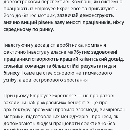
довгостроковій перспективі. Компанії, які системно
працюють із Employee Experience та прив’язують
його до бізнес-метрик,
зазвичай демонструють
значно вищий рівень залученості працівників, ніж у
середньому по ринку.
Інвестуючи у досвід співробітника, компанія
фактично інвестує у власне майбутнє:
задоволені
працівники створюють кращий клієнтський досвід,
сильніші команди та більш стійкі результати для
бізнесу.
І саме це стає основою не тимчасового
успіху, а довгострокового зростання.
При цьому Employee Experience — не про разові
заходи чи набір «красивих» бенефітів. Це про
архітектуру: зрозумілі правила взаємодії, вимірювані
метрики, підготовлених менеджерів і процеси, які
допомагають людям працювати ефективно без