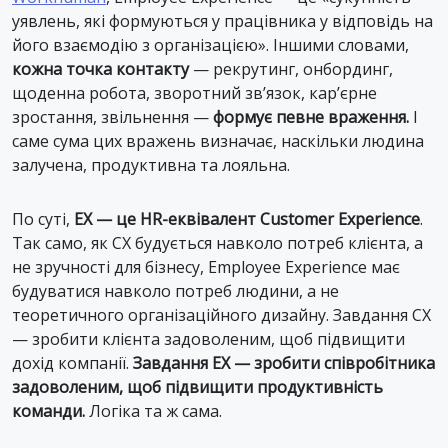
уявлень, які формуються у працівника у відповідь на
його взаємодію з організацією». Іншими словами,
кожна точка контакту
— рекрутинг, онбординг,
щоденна робота, зворотний зв’язок, кар’єрне
зростання, звільнення —
формує певне враження.
І
саме сума цих вражень визначає, наскільки людина
залучена, продуктивна та лояльна.
По суті,
EX — це HR-еквівалент Customer Experience
.
Так само, як CX будується навколо потреб клієнта, а
не зручності для бізнесу, Employee Experience має
будуватися навколо потреб людини, а не
теоретичного організаційного дизайну. Завдання CX
— зробити клієнта задоволеним, щоб підвищити
дохід компанії.
Завдання EX — зробити співробітника
задоволеним, щоб підвищити продуктивність
команди.
Логіка та ж сама.