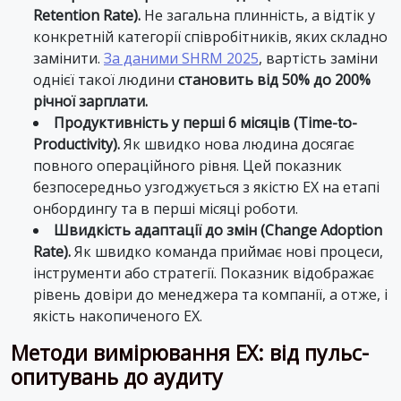
Retention Rate).
Не загальна плинність, а відтік у
конкретній категорії співробітників, яких складно
замінити.
За даними SHRM 2025
, вартість заміни
однієї такої людини
становить від 50% до 200%
річної зарплати.
Продуктивність у перші 6 місяців (Time-to-
Productivity).
Як швидко нова людина досягає
повного операційного рівня. Цей показник
безпосередньо узгоджується з якістю EX на етапі
онбордингу та в перші місяці роботи.
Швидкість адаптації до змін (Change Adoption
Rate).
Як швидко команда приймає нові процеси,
інструменти або стратегії. Показник відображає
рівень довіри до менеджера та компанії, а отже, і
якість накопиченого EX.
Методи вимірювання EX: від пульс-
опитувань до аудиту