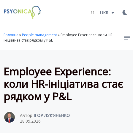
Launch login modal
LAUNCH REGISTER MODAL
UKR
Головна
»
People management
»
Employee Experience: коли HR-
ініціатива стає рядком у P&L
Employee Experience:
коли HR-ініціатива стає
рядком у P&L
Автор
ІГОР ЛУК'ЯНЕНКО
28.05.2026