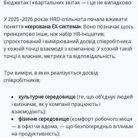
бюджетах і квартальних звітах — і це не випадково.
У 2025–2026 роках HRD-спільнота почала вживати
поняття
«керована EX-система».
Воно позначає щось
принципово інше, ніж набір HR-ініціатив:
спроєктований і вимірюваний досвід співробітника
у кожній точці взаємодії з компанією. У кожній такій
точці є власник, метрика та відповідальність.
Три виміри, в яких реалізується досвід
співробітників:
культурне середовище
(те, що об’єднує людей
і визначає, як у компанії працюють і
взаємодіють);
фізичне середовище
(комфорт робочого місця
— в офісі чи вдома, — що безпосередньо впливає
на продуктивність);