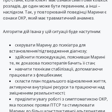
про стани, коли клієнт має ознаки симптоми кількох
розладів, де один може бути первинним, а інші –
наслідком. Так, у повторюваній поведінці Марини є
ознаки ОКР, який має травматичний анамнез.
Алгоритм дій Івана у цій ситуації буде наступним:
скерувати Марину до психіатра для
встановлення/підтвердження діагнозу;
здійснити психоедукацію, пояснивши Марині
те, як доказова психотерапія бачить її стан;
навчити технікам стабілізації, допомагаючи
працювати з флешбеками;
скласти план подальшого відновлення життя,
активуючи внутрішні ресурси та працюючи над
зміцненням резильєнтності;
приділити увагу роботі з симптоматикою ОКР,
яка посилює прояви ПТСР та стимулювати
Марину до більш конструктивної альтернативи