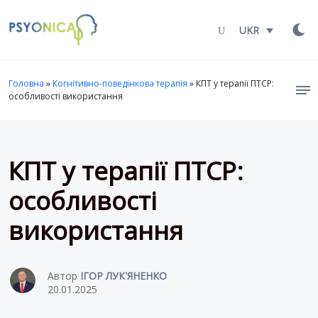
Launch login modal
LAUNCH REGISTER MODAL
UKR
Головна
»
Когнітивно-поведінкова терапія
»
КПТ у терапії ПТСР:
особливості використання
КПТ у терапії ПТСР:
особливості
використання
Автор
ІГОР ЛУК'ЯНЕНКО
20.01.2025