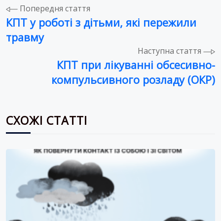
Навігація
Попередня стаття
КПТ у роботі з дітьми, які пережили
записів
травму
Наступна стаття
КПТ при лікуванні обсесивно-
компульсивного розладу (ОКР)
СХОЖІ СТАТТІ