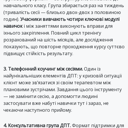
навчального класу. Група збирається раз на тиждень
(тривалість сесії — близько двох-двох з половиною
годин).
Учасники вивчають чотири ключові модулі
навичок
і між заняттями виконують вправи для
їхнього закріплення. Повний цикл тренінгу
розрахований на шість місяців, але дослідження
показують, що повторне проходження курсу суттєво
підвищує стійкість результату.
3. Телефонний коучинг між сесіями.
Один із
найунікальніших елементів ДПТ: у кризовій ситуації
клієнт може зв’язатися зі своїм терапевтом між
плановими зустрічами. Завдання цього інструменту
— не замінити сесію, а допомогти людині
застосувати вже набуті навички тут і зараз, не
чекаючи наступного прийому.
4. Консультативна група ДПТ.
Формат підтримки для