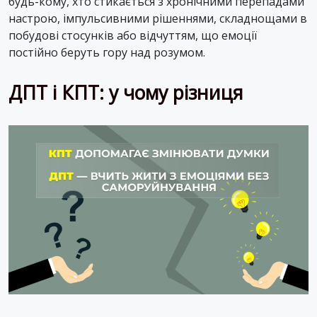
будь-кому, хто стикається з хронічними перепадами
настрою, імпульсивними рішеннями, складнощами в
побудові стосунків або відчуттям, що емоції
постійно беруть гору над розумом.
ДПТ і КПТ: у чому різниця