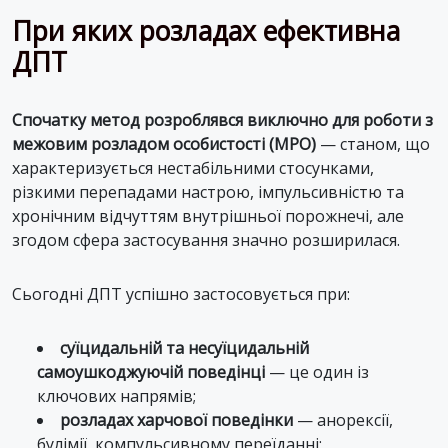
При яких розладах ефективна
ДПТ
Спочатку метод розроблявся виключно для роботи з
межовим розладом особистості (МРО)
— станом, що
характеризується нестабільними стосунками,
різкими перепадами настрою, імпульсивністю та
хронічним відчуттям внутрішньої порожнечі, але
згодом сфера застосування значно розширилася.
Сьогодні ДПТ успішно застосовується при:
суїцидальній та несуїцидальній
самоушкоджуючій поведінці
— це один із
ключових напрямів;
розладах харчової поведінки
— анорексії,
булімії, компульсивному переїданні;