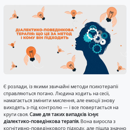
Є розлади, із якими звичайні методи психотерапії
справляються погано. Людина ходить на сесії,
намагається змінити мислення, але емоції знову
виходять з-під контролю — і все повертається на
круги своя.
Саме для таких випадків існує
діалектико-поведінкова терапія.
Вона виросла з
когнітивно-поведінкового підходу, але пішла значно