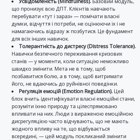
Усвідомленість (Mindfulness).
Базовий модуль,
що пронизує всю ДПТ. Клієнтів навчають
перебувати «тут і зараз» — помічати власні
думки, відчуття і потреби, не оцінюючи їх і не
намагаючись відразу ж позбутися. Це фундамент
для всіх інших навичок.
Толерантність до дистресу (Distress Tolerance).
Навички безпечного переживання кризових
станів — у моменти, коли ситуацію неможливо
швидко змінити. Мета не в тому, щоб
позбавитися болю, а в тому, щоб витримати
його, не вдаючись до руйнівної поведінки.
Регуляція емоцій (Emotion Regulation).
Цей
блок вчить ідентифікувати власні емоційні стани,
розуміти їхню природу та цілеспрямовано
впливати на них. Люди з вираженою емоційною
дисрегуляцією часто відчувають, що не мають
жодного впливу на те, що відбувається
всередині, — цей модуль покликаний змінити