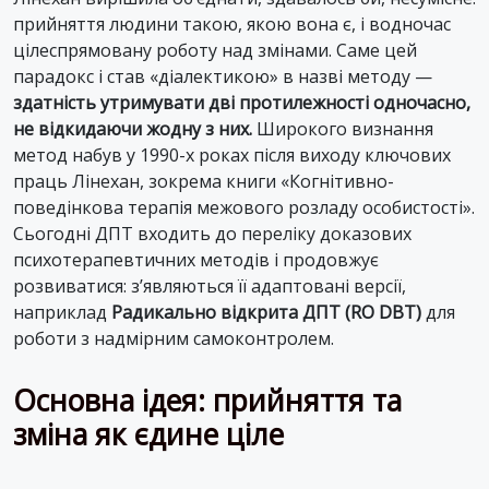
прийняття людини такою, якою вона є, і водночас
цілеспрямовану роботу над змінами. Саме цей
парадокс і став «діалектикою» в назві методу —
здатність утримувати дві протилежності одночасно,
не відкидаючи жодну з них.
Широкого визнання
метод набув у 1990-х роках після виходу ключових
праць Лінехан, зокрема книги «Когнітивно-
поведінкова терапія межового розладу особистості».
Сьогодні ДПТ входить до переліку доказових
психотерапевтичних методів і продовжує
розвиватися: з’являються її адаптовані версії,
наприклад
Радикально відкрита ДПТ (RO DBT)
для
роботи з надмірним самоконтролем.
Основна ідея: прийняття та
зміна як єдине ціле