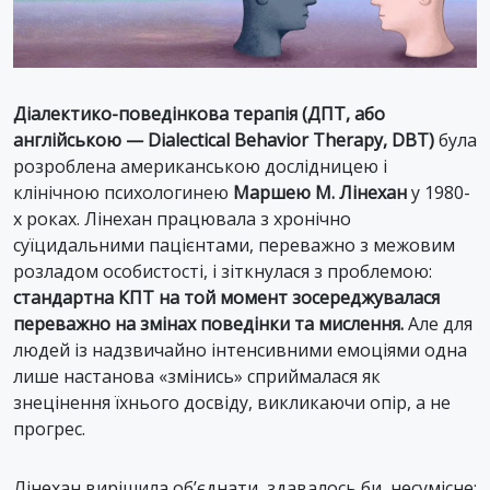
Діалектико-поведінкова терапія (ДПТ, або
англійською — Dialectical Behavior Therapy, DBT)
була
розроблена американською дослідницею і
клінічною психологинею
Маршею М. Лінехан
у 1980-
х роках. Лінехан працювала з хронічно
суїцидальними пацієнтами, переважно з межовим
розладом особистості, і зіткнулася з проблемою:
стандартна КПТ на той момент зосереджувалася
переважно на змінах поведінки та мислення.
Але для
людей із надзвичайно інтенсивними емоціями одна
лише настанова «змінись» сприймалася як
знецінення їхнього досвіду, викликаючи опір, а не
прогрес.
Лінехан вирішила об’єднати, здавалось би, несумісне: