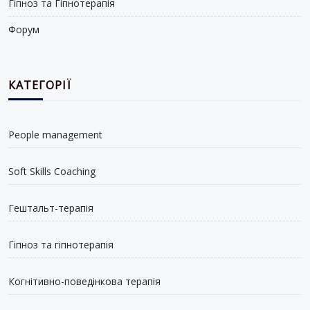
Гіпноз та Гіпнотерапія
Форум
КАТЕГОРІЇ
People management
Soft Skills Coaching
Гештальт-терапія
Гіпноз та гіпнотерапія
Когнітивно-поведінкова терапія