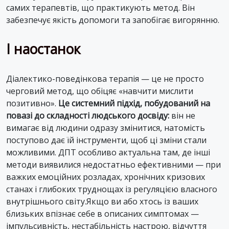
самих терапевтів, що практикують метод. Він
забезпечує якість допомоги та запобігає вигорянню.
І наостанок
Діалектико-поведінкова терапія — це не просто
черговий метод, що обіцяє «навчити мислити
позитивно».
Це системний підхід, побудований на
повазі до складності людського досвіду:
він не
вимагає від людини одразу змінитися, натомість
поступово дає їй інструменти, щоб ці зміни стали
можливими. ДПТ особливо актуальна там, де інші
методи виявилися недостатньо ефективними — при
важких емоційних розладах, хронічних кризових
станах і глибоких труднощах із регуляцією власного
внутрішнього світу.Якщо ви або хтось із ваших
близьких впізнає себе в описаних симптомах —
імпульсивність, нестабільність настрою, відчуття