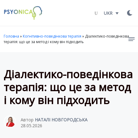
Launch login modal
LAUNCH REGISTER MODAL
UKR
Головна
»
Когнітивно-поведінкова терапія
»
Діалектико-поведінкова
терапія: що це за метод і кому він підходить
Діалектико-поведінкова
терапія: що це за метод
і кому він підходить
Автор
НАТАЛІ НОВГОРОДСЬКА
28.05.2026