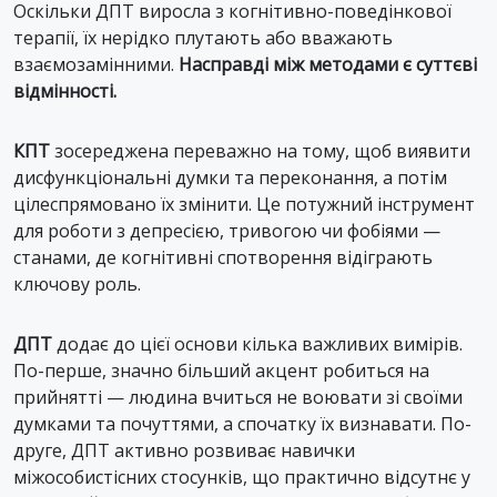
Оскільки ДПТ виросла з когнітивно-поведінкової
терапії, їх нерідко плутають або вважають
взаємозамінними.
Насправді між методами є суттєві
відмінності.
КПТ
зосереджена переважно на тому, щоб виявити
дисфункціональні думки та переконання, а потім
цілеспрямовано їх змінити. Це потужний інструмент
для роботи з депресією, тривогою чи фобіями —
станами, де когнітивні спотворення відіграють
ключову роль.
ДПТ
додає до цієї основи кілька важливих вимірів.
По-перше, значно більший акцент робиться на
прийнятті — людина вчиться не воювати зі своїми
думками та почуттями, а спочатку їх визнавати. По-
друге, ДПТ активно розвиває навички
міжособистісних стосунків, що практично відсутнє у