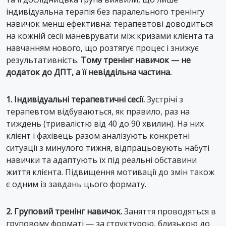
індивідуальна терапія без паралельного тренінгу
навичок менш ефективна: терапевтові доводиться
на кожній сесії маневрувати між кризами клієнта та
навчанням нового, що розтягує процес і знижує
результативність.
Тому тренінг навичок — не
додаток до ДПТ, а її невіддільна частина.
1. Індивідуальні терапевтичні сесії.
Зустрічі з
терапевтом відбуваються, як правило, раз на
тиждень (тривалістю від 40 до 90 хвилин). На них
клієнт і фахівець разом аналізують конкретні
ситуації з минулого тижня, відпрацьовують набуті
навички та адаптують їх під реальні обставини
життя клієнта. Підвищення мотивації до змін також
є одним із завдань цього формату.
2. Груповий тренінг навичок.
Заняття проводяться в
груповому форматі — за структурою, близькою до