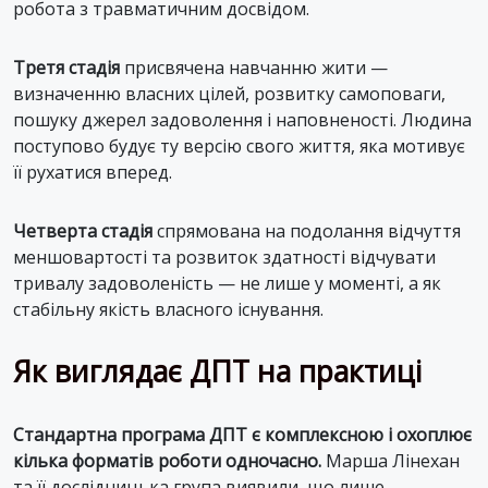
робота з травматичним досвідом.
Третя стадія
присвячена навчанню жити —
визначенню власних цілей, розвитку самоповаги,
пошуку джерел задоволення і наповненості. Людина
поступово будує ту версію свого життя, яка мотивує
її рухатися вперед.
Четверта стадія
спрямована на подолання відчуття
меншовартості та розвиток здатності відчувати
тривалу задоволеність — не лише у моменті, а як
стабільну якість власного існування.
Як виглядає ДПТ на практиці
Стандартна програма ДПТ є комплексною і охоплює
кілька форматів роботи одночасно.
Марша Лінехан
та її дослідницька група виявили, що лише