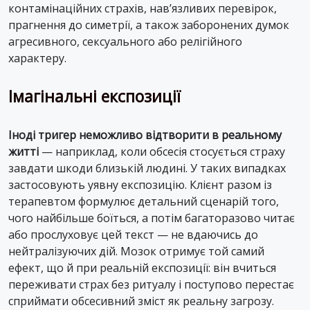
контамінаційних страхів, нав’язливих перевірок,
прагнення до симетрії, а також заборонених думок
агресивного, сексуального або релігійного
характеру.
Імагінальні експозиції
Іноді тригер неможливо відтворити в реальному
житті
— наприклад, коли обсесія стосується страху
завдати шкоди близькій людині. У таких випадках
застосовують уявну експозицію. Клієнт разом із
терапевтом формулює детальний сценарій того,
чого найбільше боїться, а потім багаторазово читає
або прослуховує цей текст — не вдаючись до
нейтралізуючих дій. Мозок отримує той самий
ефект, що й при реальній експозиції: він вчиться
переживати страх без ритуалу і поступово перестає
сприймати обсесивний зміст як реальну загрозу.