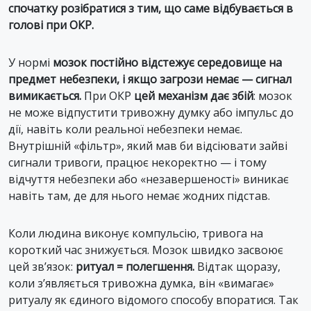
спочатку розібратися з тим, що саме відбувається в
голові при ОКР.
У нормі
мозок постійно відстежує середовище на
предмет небезпеки, і якщо загрози немає — сигнал
вимикається.
При ОКР
цей механізм дає збій
: мозок
не може відпустити тривожну думку або імпульс до
дії, навіть коли реальної небезпеки немає.
Внутрішній «фільтр», який мав би відсіювати зайві
сигнали тривоги, працює некоректно — і тому
відчуття небезпеки або «незавершеності» виникає
навіть там, де для нього немає жодних підстав.
Коли людина виконує компульсію, тривога на
короткий час знижується. Мозок швидко засвоює
цей зв’язок:
ритуал = полегшення.
Відтак щоразу,
коли з’являється тривожна думка, він «вимагає»
ритуалу як єдиного відомого способу впоратися. Так