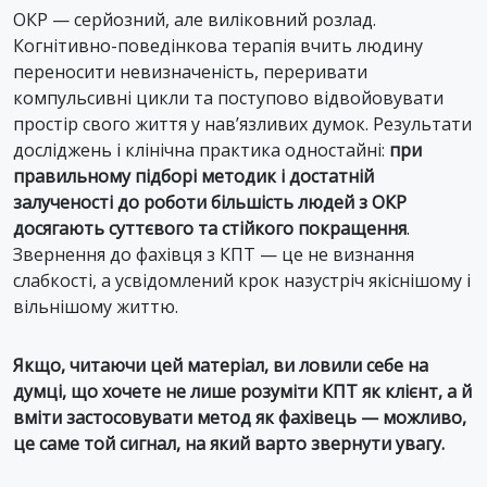
ОКР — серйозний, але виліковний розлад.
Когнітивно-поведінкова терапія вчить людину
переносити невизначеність, переривати
компульсивні цикли та поступово відвойовувати
простір свого життя у нав’язливих думок. Результати
досліджень і клінічна практика одностайні:
при
правильному підборі методик і достатній
залученості до роботи більшість людей з ОКР
досягають суттєвого та стійкого покращення
.
Звернення до фахівця з КПТ — це не визнання
слабкості, а усвідомлений крок назустріч якіснішому і
вільнішому життю.
Якщо, читаючи цей матеріал, ви ловили себе на
думці, що хочете не лише розуміти КПТ як клієнт, а й
вміти застосовувати метод як фахівець — можливо,
це саме той сигнал, на який варто звернути увагу.