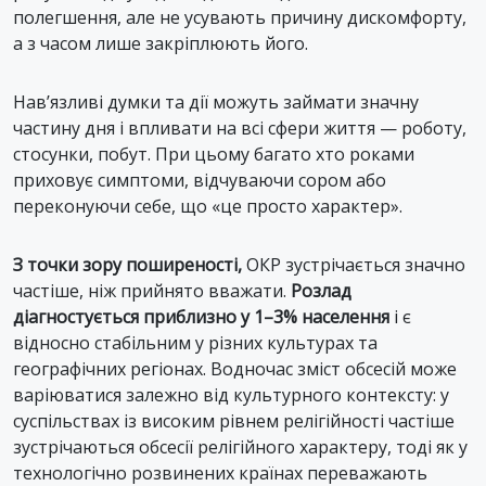
полегшення, але не усувають причину дискомфорту,
а з часом лише закріплюють його.
Нав’язливі думки та дії можуть займати значну
частину дня і впливати на всі сфери життя — роботу,
стосунки, побут. При цьому багато хто роками
приховує симптоми, відчуваючи сором або
переконуючи себе, що «це просто характер».
З точки зору поширеності,
ОКР зустрічається значно
частіше, ніж прийнято вважати.
Розлад
діагностується приблизно у 1–3% населення
і є
відносно стабільним у різних культурах та
географічних регіонах. Водночас зміст обсесій може
варіюватися залежно від культурного контексту: у
суспільствах із високим рівнем релігійності частіше
зустрічаються обсесії релігійного характеру, тоді як у
технологічно розвинених країнах переважають