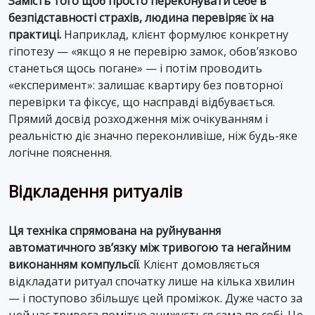
Замість того щоб просто переконувати себе в
безпідставності страхів, людина перевіряє їх на
практиці.
Наприклад, клієнт формулює конкретну
гіпотезу — «якщо я не перевірю замок, обов’язково
станеться щось погане» — і потім проводить
«експеримент»: залишає квартиру без повторної
перевірки та фіксує, що насправді відбувається.
Прямий досвід розходження між очікуванням і
реальністю діє значно переконливіше, ніж будь-яке
логічне пояснення.
Відкладення ритуалів
Ця техніка спрямована на руйнування
автоматичного зв’язку між тривогою та негайним
виконанням компульсії
. Клієнт домовляється
відкладати ритуал спочатку лише на кілька хвилин
— і поступово збільшує цей проміжок. Дуже часто за