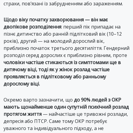
страхи, пов’язані із забрудненням або зараженням.
Щодо віку початку захворювання — він має
двопікове розподілення
: перший пік припадає на
пізнє дитинство або ранній підлітковий вік (10–12
років), другий — на молодий дорослий вік,
приблизно початок третього десятиліття. Гендерний
розподіл серед дорослих є приблизно рівним, проте
чоловіки частіше стикаються із симптомами ще в
дитячому віці, тоді як у жінок розлад частіше
проявляється в підлітковому або ранньому
дорослому віці.
Окремо варто зазначити, що
до 90% людей з ОКР
мають щонайменше один супутній психічний розлад
протягом життя
— найчастіше це тривожні розлади,
депресія або ПТСР. Саме тому ОКР потребує
уважного та індивідуального підходу, а не