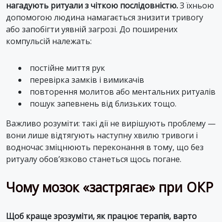
нагадують ритуали з чіткою послідовністю.
З їхньою
допомогою людина намагається знизити тривогу
або запобігти уявній загрозі. До поширених
компульсій належать:
постійне миття рук
перевірка замків і вимикачів
повторення молитов або ментальних ритуалів
пошук запевнень від близьких тощо.
Важливо розуміти: такі дії не вирішують проблему —
вони лише відтягують наступну хвилю тривоги і
водночас зміцнюють переконання в тому, що без
ритуалу обов’язково станеться щось погане.
Чому мозок «застрягає» при ОКР
Щоб краще зрозуміти, як працює терапія, варто