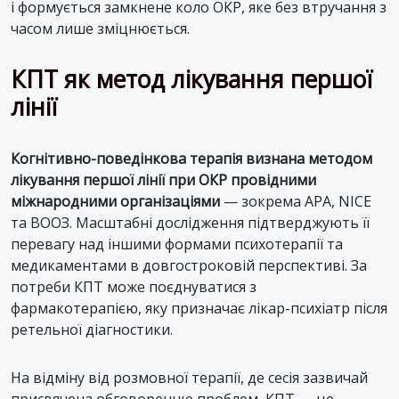
і формується замкнене коло ОКР, яке без втручання з
часом лише зміцнюється.
КПТ як метод лікування першої
лінії
Когнітивно-поведінкова терапія визнана методом
лікування першої лінії при ОКР провідними
міжнародними організаціями
— зокрема APA, NICE
та ВООЗ. Масштабні дослідження підтверджують її
перевагу над іншими формами психотерапії та
медикаментами в довгостроковій перспективі. За
потреби КПТ може поєднуватися з
фармакотерапією, яку призначає лікар-психіатр після
ретельної діагностики.
На відміну від розмовної терапії, де сесія зазвичай
присвячена обговоренню проблем, КПТ — це