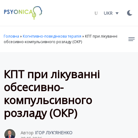
Launch login modal
LAUNCH REGISTER MODAL
UKR
Головна
»
Когнітивно-поведінкова терапія
»
КПТ при лікуванні
обсесивно-компульсивного розладу (ОКР)
КПТ при лікуванні
обсесивно-
компульсивного
розладу (ОКР)
Автор
ІГОР ЛУК'ЯНЕНКО