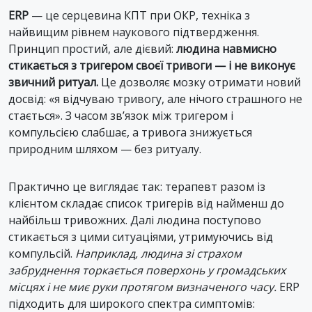
ERP
— це серцевина КПТ при ОКР, техніка з
найвищим рівнем наукового підтвердження.
Принцип простий, але дієвий:
людина навмисно
стикається з тригером своєї тривоги — і не виконує
звичний ритуал.
Це дозволяє мозку отримати новий
досвід: «я відчуваю тривогу, але нічого страшного не
стається». З часом зв’язок між тригером і
компульсією слабшає, а тривога знижується
природним шляхом — без ритуалу.
Практично це виглядає так: терапевт разом із
клієнтом складає список тригерів від найменш до
найбільш тривожних. Далі людина поступово
стикається з цими ситуаціями, утримуючись від
компульсій.
Наприклад, людина зі страхом
забруднення торкається поверхонь у громадських
місцях і не миє руки протягом визначеного часу.
ERP
підходить для широкого спектра симптомів: