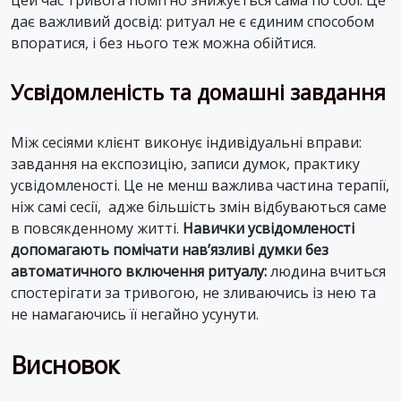
цей час тривога помітно знижується сама по собі. Це
дає важливий досвід: ритуал не є єдиним способом
впоратися, і без нього теж можна обійтися.
Усвідомленість та домашні завдання
Між сесіями клієнт виконує індивідуальні вправи:
завдання на експозицію, записи думок, практику
усвідомленості. Це не менш важлива частина терапії,
ніж самі сесії, адже більшість змін відбуваються саме
в повсякденному житті.
Навички усвідомленості
допомагають помічати нав’язливі думки без
автоматичного включення ритуалу:
людина вчиться
спостерігати за тривогою, не зливаючись із нею та
не намагаючись її негайно усунути.
Висновок