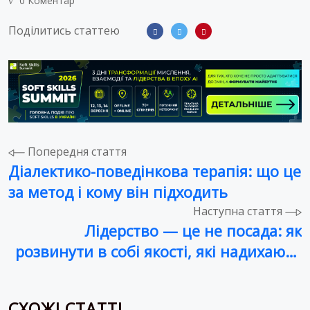
0 Коментар
Поділитись статтею
Навігація
Попередня стаття
Діалектико-поведінкова терапія: що це
записів
за метод і кому він підходить
Наступна стаття
Лідерство — це не посада: як
розвинути в собі якості, які надихають
інших
СХОЖІ СТАТТІ