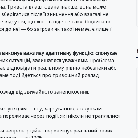
на.
Тривога влаштована інакше: вона може
берігатися після її зникнення або взагалі не
 відчуття, що «щось піде не так». Людина не
я до неї — бо загрози як такої немає, є лише її
на виконує важливу адаптивну функцію: спонукає
них ситуацій, залишатися уважними.
Проблема
тає відповідати реальному рівню небезпеки або
ме тоді йдеться про тривожний розлад.
озлад від звичайного занепокоєння:
 функціям — сну, харчуванню, стосункам;
 переживає через події, які ніколи не траплялися
ння непропорційно перевищує реальний ризик: