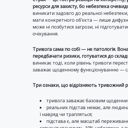
ресурси для захисту, бо небезпека очевид
виникати задовго до реальної небезпеки, з
мати конкретного об’єкта — лише дифузне
може ні позбутися загрози, ні підготуватис
очікування.
Тривога сама по собі — не патологія. Во
передбачати ризики, готуватися до склад
виникає тоді, коли рівень тривоги перес
заважає щоденному функціонуванню — са
Три ознаки, що відрізняють тривожний р
тривога заважає базовим щоденним
реальних підстав немає, але людина
і навряд чи трапляться;
підстава є, але масштаб пережива