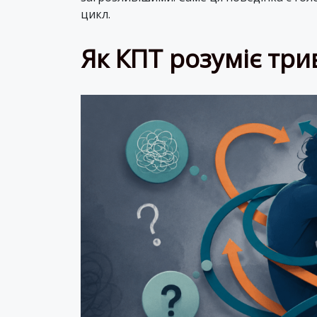
цикл.
Як КПТ розуміє три