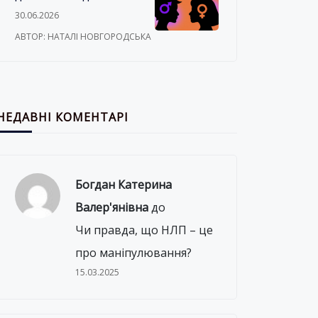
про секс
30.06.2026
АВТОР: НАТАЛІ НОВГОРОДСЬКА
НЕДАВНІ КОМЕНТАРІ
Богдан Катерина
Валер'янівна
до
Чи правда, що НЛП – це
про маніпулювання?
15.03.2025