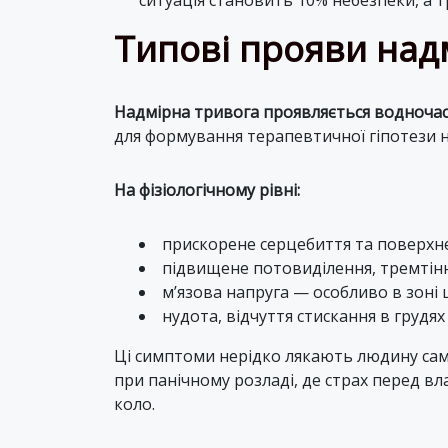
ситуація становить 10% небезпеки, а т
Типові прояви над
Надмірна тривога проявляється водночас 
для формування терапевтичної гіпотези н
На фізіологічному рівні:
прискорене серцебиття та поверхн
підвищене потовиділення, тремтінн
м’язова напруга — особливо в зоні ш
нудота, відчуття стискання в грудях
Ці симптоми нерідко лякають людину сам
при панічному розладі, де страх перед в
коло.