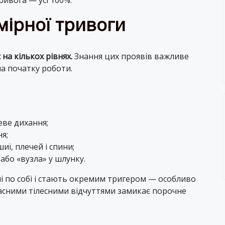
ривога — усі 100%.
мірної тривоги
на кількох рівнях.
Знання цих проявів важливе
а початку роботи.
еве дихання;
я;
иї, плечей і спини;
 або «вузла» у шлунку.
і по собі і стають окремим тригером — особливо
ласними тілесними відчуттями замикає порочне