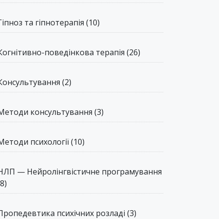
Гіпноз та гіпнотерапія
(10)
Когнітивно-поведінкова терапія
(26)
Консультування
(2)
Методи консультування
(3)
Методи психології
(10)
НЛП — Нейролінгвістичне програмування
(8)
Пропедевтика психічних розладі
(3)