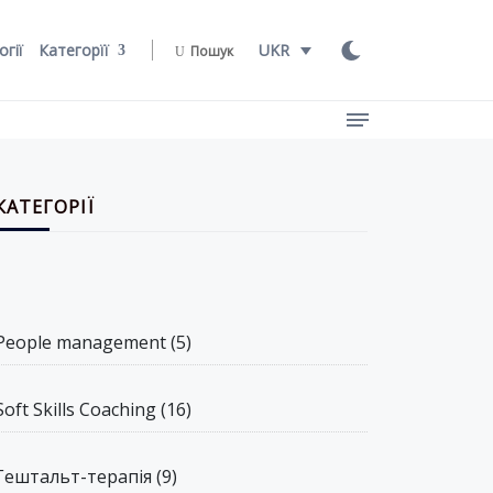
огії
Категорїї
UKR
Пошук
КАТЕГОРІЇ
People management
(5)
Soft Skills Coaching
(16)
Гештальт-терапія
(9)