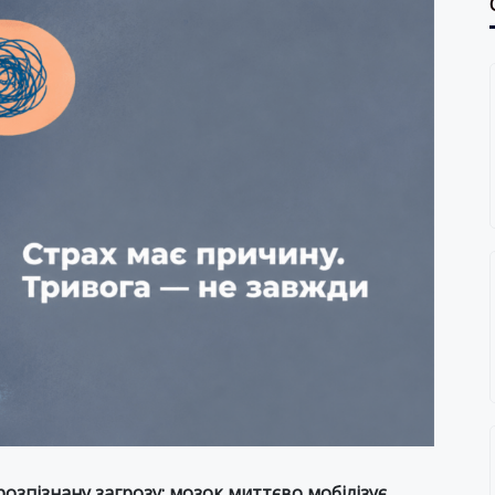
розпізнану загрозу: мозок миттєво мобілізує