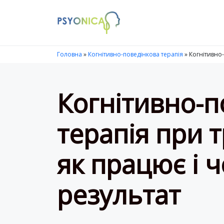
Launch login modal
LAUNCH REGISTER MODAL
Головна
»
Когнітивно-поведінкова терапія
»
Когнітивно-
Когнітивно-п
терапія при т
як працює і 
результат