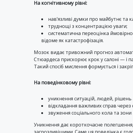
На когнітивному рівні:
нав’язливі думки про майбутнє та ка
труднощі з концентрацією уваги;
систематична переоцінка ймовірнос
відоме як катастрофізація.
Мозок видає тривожний прогноз автомати
Стюардеса прискорює крок у салоні — і п
Такий спосіб мислення формується і закрі
На поведінковому рівні:
уникнення ситуацій, людей, рішень
відкладання важливих справ через 
звуження соціального кола та зони 
Уникнення дає короткочасне полегшення, а
загрозливішими. Саме ця поведінка є го