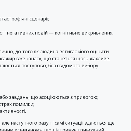
тастрофічні сценарії;
ті негативних подій — когнітивне викривлення,
чно, до того як людина встигає його оцінити.
асажир вже «знає», що станеться щось жахливе.
плюється поступово, без свідомого вибору.
 або завдань, що асоціюються з тривогою;
страх помилки;
активності.
ле наступного разу ті самі ситуації здаються ще
ловним «двигуном», що підтримує тривожний