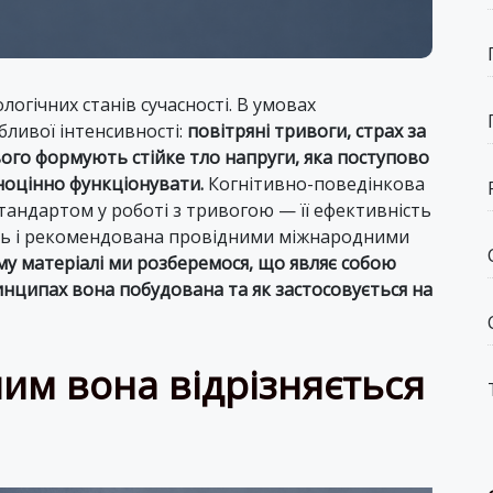
огічних станів сучасності. В умовах
ливої інтенсивності:
повітряні тривоги, страх за
ого формують стійке тло напруги, яка поступово
вноцінно функціонувати.
Когнітивно-поведінкова
тандартом у роботі з тривогою — її ефективність
ень і рекомендована провідними міжнародними
му матеріалі ми розберемося, що являє собою
нципах вона побудована та як застосовується на
чим вона відрізняється