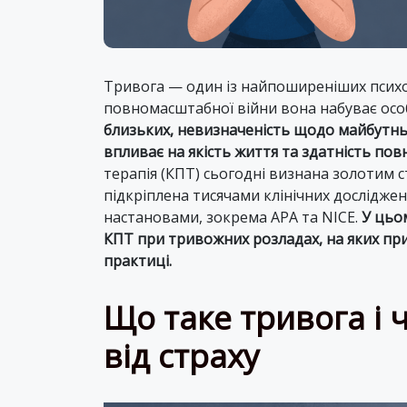
Тривога — один із найпоширеніших психол
повномасштабної війни вона набуває особ
близьких, невизначеність щодо майбутнь
впливає на якість життя та здатність по
терапія (КПТ) сьогодні визнана золотим с
підкріплена тисячами клінічних дослідж
настановами, зокрема APA та NICE.
У цьо
КПТ при тривожних розладах, на яких при
практиці.
Що таке тривога і 
від страху