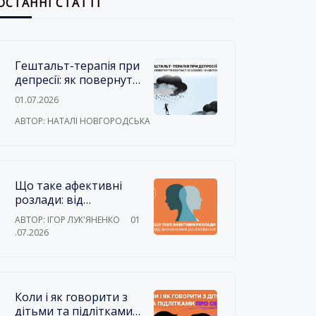
ОСТАННІ СТАТТІ
Гештальт-терапія при
депресії: як повернути
контакт із собою і зі
01.07.2026
світом
АВТОР: НАТАЛІ НОВГОРОДСЬКА
Що таке афективні
розлади: від
визначення до
АВТОР: ІГОР ЛУК'ЯНЕНКО
01
лікування
.07.2026
Коли і як говорити з
дітьми та підлітками