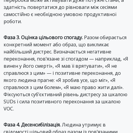
переробка може активувати дуже потужні стани, а
здатність повертатися до рівноваги між сесіями
самостійно є необхідною умовою продуктивної
роботи.
Фаза 3. Оцінка цільового спогаду.
Разом обирається
конкретний момент або образ, що викликає
найбільший дистрес. Визначається негативне
переконання, пов’язане зі спогадом — наприклад, «Я
винен у його смерті», «Я мав її врятувати», «Я не
справлюся з цим» — і позитивне переконання, до
якого людина прагне: «Я зробив усе, що міг», «Я
справлюся з цим болем», «Я маю право жити далі».
Фіксуються суб’єктивний рівень дистресу за шкалою
SUDs і сила позитивного переконання за шкалою
VOC.
Фаза 4. Десенсибілізація.
Людина утримує в
свідомості цільовий образ разом із пов’язаними