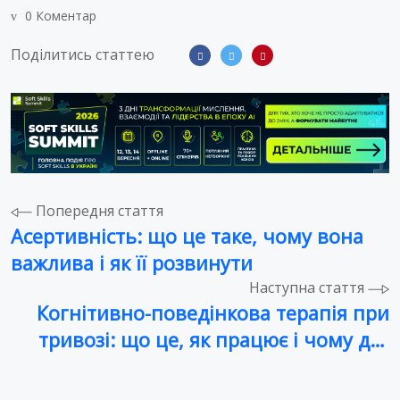
0 Коментар
Поділитись статтею
Навігація
Попередня стаття
Асертивність: що це таке, чому вона
записів
важлива і як її розвинути
Наступна стаття
Когнітивно-поведінкова терапія при
тривозі: що це, як працює і чому дає
результат