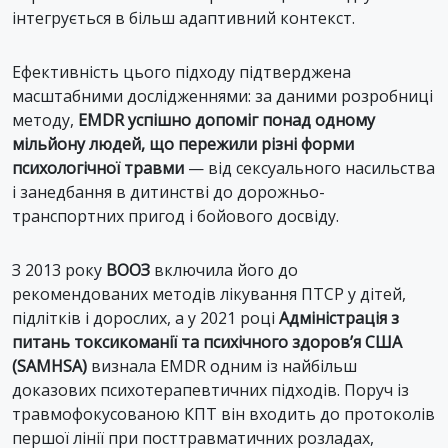
інтегрується в більш адаптивний контекст.
Ефективність цього підходу підтверджена
масштабними дослідженнями: за даними розробниці
методу,
EMDR успішно допоміг понад одному
мільйону людей, що пережили різні форми
психологічної травми
— від сексуального насильства
і занедбання в дитинстві до дорожньо-
транспортних пригод і бойового досвіду.
З 2013 року
ВООЗ
включила його до
рекомендованих методів лікування ПТСР у дітей,
підлітків і дорослих, а у 2021 році
Адміністрація з
питань токсикоманії та психічного здоров’я США
(SAMHSA)
визнала EMDR одним із найбільш
доказових психотерапевтичних підходів. Поруч із
травмофокусованою КПТ він входить до протоколів
першої лінії при посттравматичних розладах,