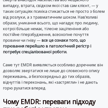
випадку, втрата, свідком якої став сам клієнт, — у
таких ситуаціях психіка стикається не просто з болем
від розлуки, а з травматичним шоком. Нав’язливі
образи, уникання всього, що нагадує про людину,
котрої більше немає, тілесне заціпеніння або
постійне гіперзбудження, всеохопне почуття
провини чи гніву —
все це ознаки того, що
горювання перейшло в патологічний регістр і
потребує спеціалізованої роботи.
Саме тут EMDR виявляється особливо доречним: він
дозволяє звертатися не лише до словесного опису
переживань, а безпосередньо до тих образів,
відчуттів і переконань, які «застрягли» і не дають
горю рухатися вперед.
Чому EMDR: переваги підходу