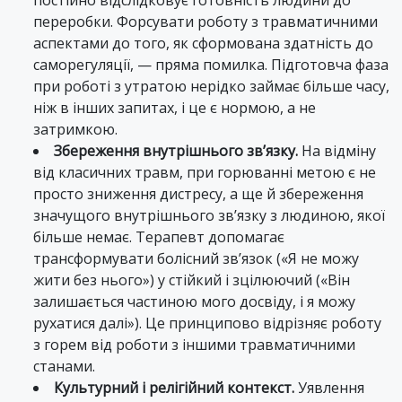
постійно відслідковує готовність людини до
переробки. Форсувати роботу з травматичними
аспектами до того, як сформована здатність до
саморегуляції, — пряма помилка. Підготовча фаза
при роботі з утратою нерідко займає більше часу,
ніж в інших запитах, і це є нормою, а не
затримкою.
Збереження внутрішнього зв’язку.
На відміну
від класичних травм, при горюванні метою є не
просто зниження дистресу, а ще й збереження
значущого внутрішнього зв’язку з людиною, якої
більше немає. Терапевт допомагає
трансформувати болісний зв’язок («Я не можу
жити без нього») у стійкий і зцілюючий («Він
залишається частиною мого досвіду, і я можу
рухатися далі»). Це принципово відрізняє роботу
з горем від роботи з іншими травматичними
станами.
Культурний і релігійний контекст.
Уявлення