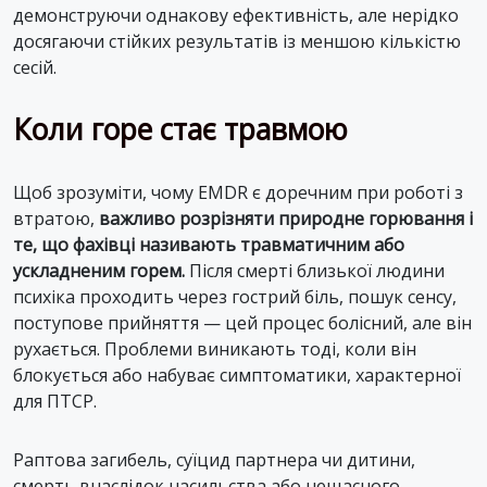
демонструючи однакову ефективність, але нерідко
досягаючи стійких результатів із меншою кількістю
сесій.
Коли горе стає травмою
Щоб зрозуміти, чому EMDR є доречним при роботі з
втратою,
важливо розрізняти природне горювання і
те, що фахівці називають травматичним або
ускладненим горем.
Після смерті близької людини
психіка проходить через гострий біль, пошук сенсу,
поступове прийняття — цей процес болісний, але він
рухається. Проблеми виникають тоді, коли він
блокується або набуває симптоматики, характерної
для ПТСР.
Раптова загибель, суїцид партнера чи дитини,
смерть внаслідок насильства або нещасного