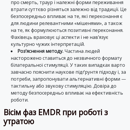
про смерть, траур і належні форми переживання
втрати суттєво різняться залежно від традиції. Це
безпосередньо впливає на те, які переконання є
для людини релевантними «мішенями», а також
на те, як формулюються позитивні переконання.
Фахівець враховує ці аспекти і не нав’язує
культурно чужих інтерпретацій.
Роз’яснення методу.
Частина людей
насторожено ставиться до незвичного формату
білатеральної стимуляції. У таких випадках варто
завчасно пояснити наукове підґрунтя підходу і, за
потреби, запропонувати альтернативні форми —
тактильну або звукову стимуляцію. Довіра до
методу безпосередньо впливає на ефективність
роботи.
Вісім фаз EMDR при роботі з
утратою