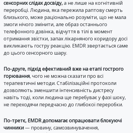
сенсорних слідах досвіду,
а не лише на когнітивній
переробці. Людина, яка пережила раптову смерть
близького, може раціонально розуміти, що не мала
змоги нічого змінити, але образ останнього
телефонного дзвінка, відчуття в тілі в момент
отримання звістки, запах лікарняного коридору досі
викликають гостру реакцію. EMDR звертається саме
до цього сенсорного шару.
По-друге, підхід ефективний вже на етапі гострого
горювання
, чого не можна сказати про всі
терапевтичні методи. Стабілізаційні протоколи
дозволяють зменшити інтенсивність дистресу
навіть тоді, коли людина ще перебуває у фазі шоку,
не переходячи передчасно до глибокої переробки.
По-третє, EMDR допомагає опрацювати блокуючі
чинники
— провину, самозвинувачення,