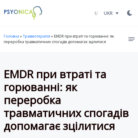
Launch login modal
LAUNCH REGISTER MODAL
UKR
Головна
»
Травмотерапія
»
EMDR при втраті та горюванні: як
переробка травматичних спогадів допомагає зцілитися
EMDR при втраті та
горюванні: як
переробка
травматичних спогадів
допомагає зцілитися