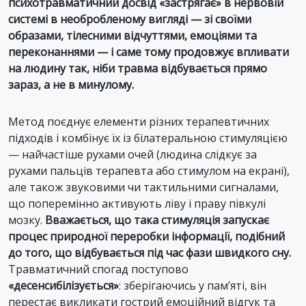
психотравматичний досвід «застрягає» в нервовій
системі в необробленому вигляді — зі своїми
образами, тілесними відчуттями, емоціями та
переконаннями — і саме тому продовжує впливати
на людину так, ніби травма відбувається прямо
зараз, а не в минулому.
Метод поєднує елементи різних терапевтичних
підходів і комбінує їх із білатеральною стимуляцією
— найчастіше рухами очей (людина слідкує за
рухами пальців терапевта або стимулом на екрані),
але також звуковими чи тактильними сигналами,
що поперемінно активують ліву і праву півкулі
мозку.
Вважається, що така стимуляція запускає
процес природної переробки інформації, подібний
до того, що відбувається під час фази швидкого сну.
Травматичний спогад поступово
«десенсибілізується»
: зберігаючись у пам’яті, він
перестає викликати гострий емоційний відгук та