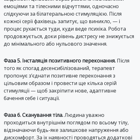
емоціями та тілесними відчуттями, одночасно
слідкуючи за білатеральною стимуляцією. Після
кожної серії фахівець запитує, що виникло, — і
процес рухається туди, куди веде психіка. Робота
продовжується, доки рівень дистресу не знижується
до мінімального або нульового значення.
Фаза 5. Інсталяція позитивного переконання.
Після
того як спогад десенсибілізований, терапевт
пропонує з’єднати позитивне переконання з
цільовим образом і провести ще кілька серій
стимуляції — щоб закріпити нове, адаптивне
бачення себе і ситуації.
Фаза 6. Сканування тіла.
Людина уважно
проходиться внутрішнім поглядом по всьому тілу,
відзначаючи будь-яке залишкове напруження або
дискомфорт. За їх наявності проводяться додаткові