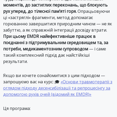
моментів, до застиглих переконань, що блокують
рух уперед, до тілесної пам’яті горя.
Опрацьовуючи
ці «застряглі» фрагменти, метод допомагає
горюванню завершитися природним чином — не як
забуттю, а як справжній інтеграції досвіду втрати.
При цьому EMDR найефективніше працює в
поєднанні з підтримувальним середовищем та, за
потреби, медикаментозним супроводом
— і саме
такий комплексний підхід дає найстійкіші
результати.
Якщо ви хочете ознайомитися з цим підходом —
запрошуємо вас на курс: 🎓
«Основи травмотерапії з
оглядом підходу десенсибілізації та репроцесінгу за
допомогою рухів очей (відомий як EMDR)»
Ця програма: