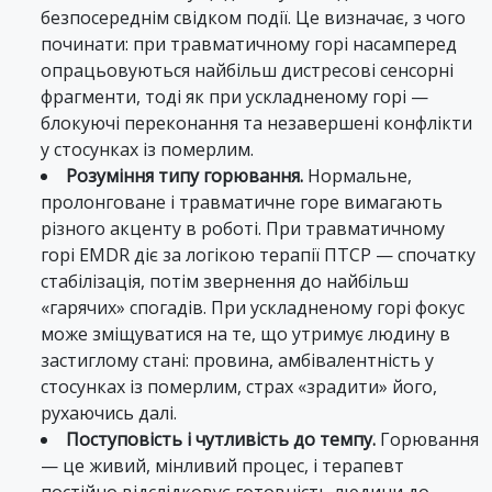
безпосереднім свідком події. Це визначає, з чого
починати: при травматичному горі насамперед
опрацьовуються найбільш дистресові сенсорні
фрагменти, тоді як при ускладненому горі —
блокуючі переконання та незавершені конфлікти
у стосунках із померлим.
Розуміння типу горювання.
Нормальне,
пролонговане і травматичне горе вимагають
різного акценту в роботі. При травматичному
горі EMDR діє за логікою терапії ПТСР — спочатку
стабілізація, потім звернення до найбільш
«гарячих» спогадів. При ускладненому горі фокус
може зміщуватися на те, що утримує людину в
застиглому стані: провина, амбівалентність у
стосунках із померлим, страх «зрадити» його,
рухаючись далі.
Поступовість і чутливість до темпу.
Горювання
— це живий, мінливий процес, і терапевт