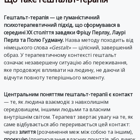
Гештальт-терапія — це гуманістичний
психотерапевтичний підхід, що сформувався в
середині XX століття завдяки Фріцу Перлзу, Лаурі
Перлз та Полю Гудману.
Назва методу походить від
німецького слова
«Gestalt»
— цілісний, завершений
образ. У терапевтичному контексті гештальт
означає незавершену ситуацію або переживання,
яке продовжує впливати на людину, не даючи їй
відчути повноту теперішнього моменту.
Центральним поняттям гештальт-терапії є контакт
— те, як людина взаємодіє з навколишнім
середовищем, іншими людьми та власним
внутрішнім світом. Терапевт звертає увагу на те, як
саме відбувається або переривається цей контакт:
через
злиття
(розчинення меж між собою та іншим),
проєкцію
(приписування власних почуттів або думок