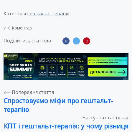
Категорія
Гештальт-терапія
0 Коментар
Поділитись статтею
Навігація
Попередня стаття
Спростовуємо міфи про гештальт-
записів
терапію
Наступна стаття
КПТ і гештальт-терапія: у чому різниця