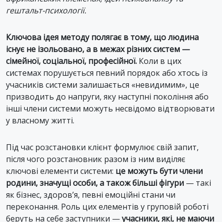
гештальт-психології.
Ключова ідея методу полягає в тому, що людина
існує не ізольовано, а в межах різних систем —
сімейної, соціальної, професійної.
Коли в цих
системах порушується певний порядок або хтось із
учасників системи залишається «невидимим», це
призводить до напруги, яку наступні покоління або
інші члени системи можуть несвідомо відтворювати
у власному житті.
Під час розстановки клієнт формулює свій запит,
після чого розстановник разом із ним виділяє
ключові елементи системи:
це можуть бути члени
родини, значущі особи, а також більші фігури
— такі
як бізнес, здоров’я, певні емоційні стани чи
переконання. Роль цих елементів у груповій роботі
беруть на себе заступники —
учасники, які, не маючи