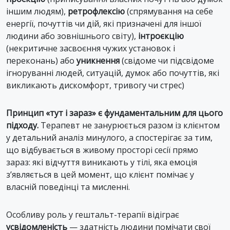
іншим людям),
ретрофлексію
(спрямування на себе
енергії, почуттів чи дій, які призначені для іншої
людини або зовнішнього світу),
інтроєкцію
(некритичне засвоєння чужих установок і
переконань) або
уникнення
(свідоме чи підсвідоме
ігноруванні людей, ситуацій, думок або почуттів, які
викликають дискомфорт, тривогу чи стрес)
Принцип «тут і зараз» є фундаментальним для цього
підходу.
Терапевт не занурюється разом із клієнтом
у детальний аналіз минулого, а спостерігає за тим,
що відбувається в живому просторі сесії прямо
зараз: які відчуття виникають у тілі, яка емоція
з’являється в цей момент, що клієнт помічає у
власній поведінці та мисленні.
Особливу роль у гештальт-терапії відіграє
усвідомленість
— здатність людини помічати свої