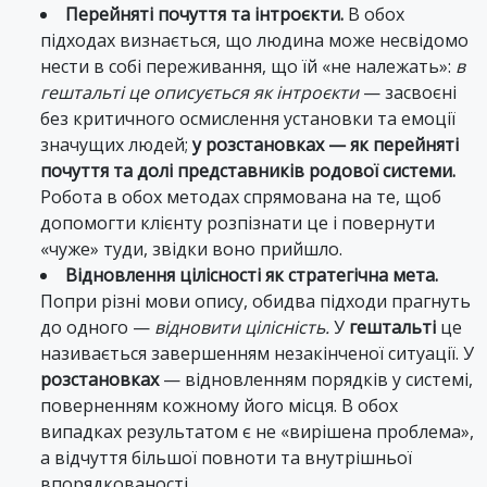
Перейняті почуття та інтроєкти.
В обох
підходах визнається, що людина може несвідомо
нести в собі переживання, що їй «не належать»:
в
гештальті це описується як інтроєкти
— засвоєні
без критичного осмислення установки та емоції
значущих людей;
у розстановках — як перейняті
почуття та долі представників родової системи.
Робота в обох методах спрямована на те, щоб
допомогти клієнту розпізнати це і повернути
«чуже» туди, звідки воно прийшло.
Відновлення цілісності як стратегічна мета.
Попри різні мови опису, обидва підходи прагнуть
до одного —
відновити цілісність.
У
гештальті
це
називається завершенням незакінченої ситуації. У
розстановках
— відновленням порядків у системі,
поверненням кожному його місця. В обох
випадках результатом є не «вирішена проблема»,
а відчуття більшої повноти та внутрішньої
впорядкованості.