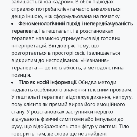
залишається «за кадром». В обох підходах
справжня потреба клієнта часто виявляється
дещо іншою, ніж сформульована на початку.
Феноменологічний підхід і непередбачуваність
терапевта.
І в гештальті, і в розстановках
терапевт навмисно утримується від готових
інтерпретацій. Він довіряє тому, що
розгортається в просторі сесії, і залишається
відкритим до несподіванок. «Незнання»
терапевта — це не слабкість, а методологічна
позиція.
Тіло як носій інформації.
Обидва методи
надають особливого значення тілесним проявам.
У гештальті терапевт відстежує дихання, напругу,
позу клієнта як прямий вираз його емоційного
стану. У розстановках заступники нерідко
відчувають фізичні симптоми або імпульси до
руху, що відображають стан фігур у системі. Тіло
говорить там, де слова ще не знайдені.