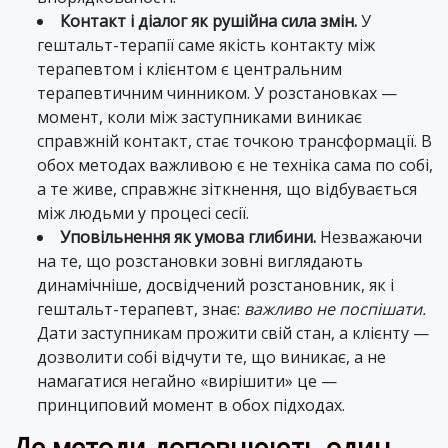
Контакт і діалог як рушійна сила змін.
У
гештальт-терапії саме якість контакту між
терапевтом і клієнтом є центральним
терапевтичним чинником. У розстановках —
момент, коли між заступниками виникає
справжній контакт, стає точкою трансформації. В
обох методах важливою є не техніка сама по собі,
а те живе, справжнє зіткнення, що відбувається
між людьми у процесі сесії.
Уповільнення як умова глибини.
Незважаючи
на те, що розстановки зовні виглядають
динамічніше, досвідчений розстановник, як і
гештальт-терапевт, знає:
важливо не поспішати.
Дати заступникам прожити свій стан, а клієнту —
дозволити собі відчути те, що виникає, а не
намагатися негайно «вирішити» це —
принциповий момент в обох підходах.
Де методи доповнюють один