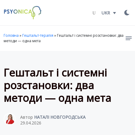
Launch login modal
LAUNCH REGISTER MODAL
UKR
Головна
»
Гештальт-терапія
»
Гештальт і системні розстановки: два
методи — одна мета
Гештальт і системні
розстановки: два
методи — одна мета
Автор
НАТАЛІ НОВГОРОДСЬКА
29.04.2026