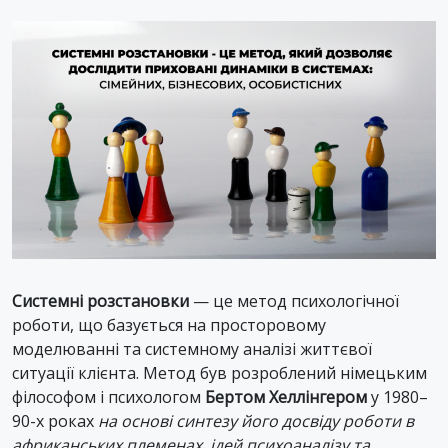
Системні розстановки
— це метод психологічної
роботи, що базується на просторовому
моделюванні та системному аналізі життєвої
ситуації клієнта. Метод був розроблений німецьким
філософом і психологом
Бертом Хеллінгером
у 1980–
90-х роках
на основі синтезу його досвіду роботи в
африканських племенах, ідей психоаналізу та