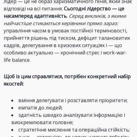
лідер — це не образ харизматичного генія, який знає
відповіді на всі питання.
Сьогодні лідерство — це
насамперед адаптивність
.
Серед викликів, з якими
найчастіше стикаються керівники прямо зараз:
управління часом в умовах постійної терміновості,
прийняття рішень під тиском, дефіцит талановитих
кадрів, делегування в кризових ситуаціях і — що
особливо актуально — хронічний стрес і work-war-
life balance.
Щоб із цим справлятися, потрібен конкретний набір
якостей:
вміння делегувати і розставляти пріоритети;
емпатія до людей;
здатність швидко аналізувати інформацію і
виокремлювати головне;
стратегічне мислення та операційна стійкість;
а ще — готовність до нових «чорних лебедів»