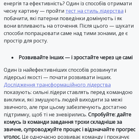
енергія та ефективність? Один із способів отримати
чесну картину — пройти
тест на стиль лідерства
і
побачити, які патерни поведінки домінують і як
вони впливають на оточення. Після цього — шукати
способи попрацювати саме над тими зонами, де є
простір для росту.
Розвивайте інших — і зростайте через це самі
Один із найефективніших способів розвинути
лідерські якості — почати розвивати інших.
Дослідження трансформаційного лідерства
показують: сильні лідери ставлять перед командою
виклики, які змушують людей виходити за межі
звичного, але при цьому забезпечують достатню
підтримку, щоб ті не зневірились.
Спробуйте: дайте
комусь із команди завдання трохи складніше за
звичне, супроводжуйте процес і відзначайте прогрес
уголос.
Це одночасно розвиває команду і прокачує