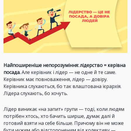
Найпоширеніше непорозуміння: лідерство = керівна
посада.
Але керівник і лідер — не одне й те саме.
Керівник має повноваження, лідер — довіру.
Керівника слухаються, бо так влаштована ієрархія.
Лідера слухають, бо хочуть.
Лідер виникає «на запит» групи — тоді, коли людям
потрібен хтось, хто бачить ширше, думає далі й
готовий взяти на себе більше. Причому він не може
бути чужим або відстороненим від колективу —