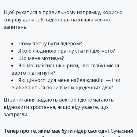
Щоб рухатися в правильному напрямку, корисно
спершу дати собі відповідь на кілька чесних
запитань:
Чому я хочу бути лідером?
Якою людиною прагну стати і для чого?
Що мене мотивує?
Які мої найсильніші риси, і які слабкі місця
варто підтягнути?
Які цінності для мене найважливіші — і чи
відбиваються вони в моїх щоденних діях?
Ці запитання задають вектор і допомагають
відновити зростання, якщо відчуваєте, що
застрягли.
Тепер про те, яким має бути лідер сьогодні.
Сучасний