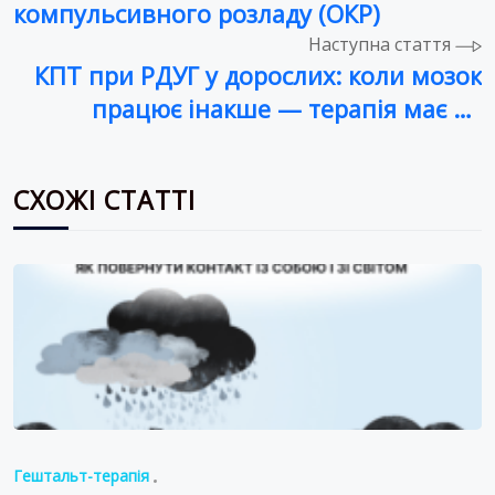
компульсивного розладу (ОКР)
Наступна стаття
КПТ при РДУГ у дорослих: коли мозок
працює інакше — терапія має це
враховувати
СХОЖІ СТАТТІ
Гештальт-терапія