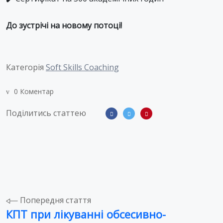
До зустрічі на новому потоці!
Категорія
Soft Skills Coaching
0 Коментар
Поділитись статтею
Навігація
Попередня стаття
КПТ при лікуванні обсесивно-
записів