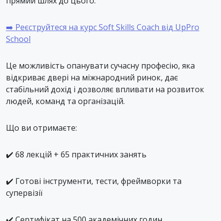
прямий шлях до цього.
➡️ Реєструйтеся на курс Soft Skills Coach від UpPro
School
Це можливість опанувати сучасну професію, яка
відкриває двері на міжнародний ринок, дає
стабільний дохід і дозволяє впливати на розвиток
людей, команд та організацій.
Що ви отримаєте:
✔️ 68 лекцій + 65 практичних занять
✔️ Готові інструменти, тести, фреймворки та
супервізії
✔️ Сертифікат на 500 академічних годин