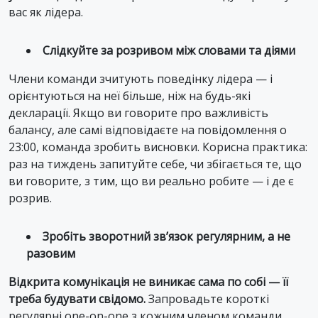
вас як лідера.
Слідкуйте за розривом між словами та діями
Члени команди зчитують поведінку лідера — і
орієнтуються на неї більше, ніж на будь-які
декларації. Якщо ви говорите про важливість
балансу, але самі відповідаєте на повідомлення о
23:00, команда зробить висновки. Корисна практика:
раз на тиждень запитуйте себе, чи збігається те, що
ви говорите, з тим, що ви реально робите — і де є
розрив.
Зробіть зворотний зв’язок регулярним, а не
разовим
Відкрита комунікація не виникає сама по собі — її
треба будувати свідомо.
Запровадьте короткі
регулярні one-on-one з кожним членом команди.