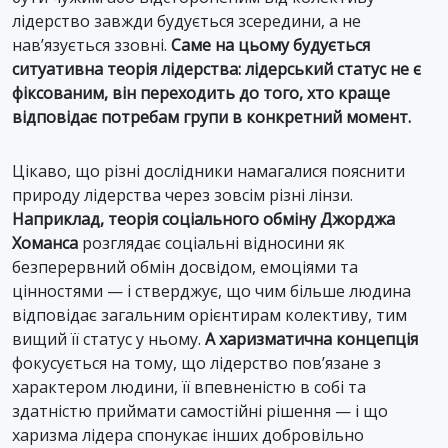
лідерство завжди будується зсередини, а не
нав’язується ззовні.
Саме на цьому будується
ситуативна теорія лідерства: лідерський статус не є
фіксованим, він переходить до того, хто краще
відповідає потребам групи в конкретний момент.
Цікаво, що різні дослідники намагалися пояснити
природу лідерства через зовсім різні лінзи.
Наприклад, теорія соціального обміну Джорджа
Хоманса
розглядає соціальні відносини як
безперервний обмін досвідом, емоціями та
цінностями — і стверджує, що чим більше людина
відповідає загальним орієнтирам колективу, тим
вищий її статус у ньому.
А харизматична концепція
фокусується на тому, що лідерство пов’язане з
характером людини, її впевненістю в собі та
здатністю приймати самостійні рішення — і що
харизма лідера спонукає інших добровільно