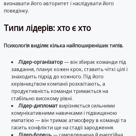
визнавати його авторитет і наслідувати його
поведінку.
Типи лідерів: хто є хто
Психологія виділяє кілька найпоширеніших типів.
Лідер-організатор
— він збирає команди під
завдання, планує кожен крок, ставить чіткі цілі і
знаходить підхід до кожного. Під його
керівництвом компанії розквітають, а
продуктивність команди тримається на
стабільно високому рівні.
Лідер-дипломат
вирізняється сильними
комунікативними навичками і підвищеною
емпатією — він тримає атмосферу в команді та
гасить конфлікти ще на стадії зародження.
Лідер-борець
— самовпевнена й енергійна