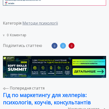
Категорія
Методи психології
0 Коментар
Поділитись статтею
Навігація
Попередня стаття
Гід по маркетингу для хелперів:
записів
психологів, коучів, консультантів
Наступна стаття