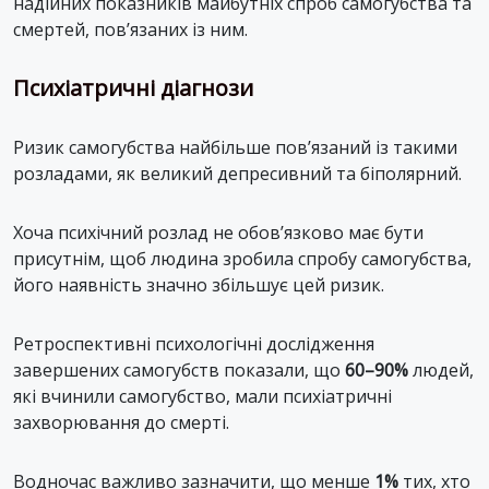
надійних показників майбутніх спроб самогубства та
смертей, пов’язаних із ним.
Психіатричні діагнози
Ризик самогубства найбільше пов’язаний із такими
розладами, як великий депресивний та біполярний.
Хоча психічний розлад не обов’язково має бути
присутнім, щоб людина зробила спробу самогубства,
його наявність значно збільшує цей ризик.
Ретроспективні психологічні дослідження
завершених самогубств показали, що
60–90%
людей,
які вчинили самогубство, мали психіатричні
захворювання до смерті.
Водночас важливо зазначити, що менше
1%
тих, хто