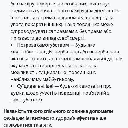
без наміру померти, де особа використовує
видимість суїцидального наміру для досягнення
іншої мети (отримати допомогу, привернути
увагу, покарати інших). Така поведінка може
супроводжуватися травмами, без травм або
призвести до випадкової смерті.
Погроза самогубством
— будь-яка
міжособистісна дія, вербальна або невербальна,
яка не доходить до прямої самошкідливої дії, але
яку можна інтерпретувати як натяк на
можливість суїцидальної поведінки в
найближчому майбутньому.
Суїцидальні ідеї
— будь-які самозвіти про
думки щодо участі в поведінці, пов’язаній з
самогубством.
Наявність такого спільного словника допомагає
фахівцям із психічного здоров’я ефективніше
спілкуватися та діяти.