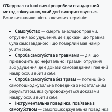
О’Керролл та інші вчені розробили стандартний
метод спілкування, який досі використовується.
Вони визначили шість ключових термінів:
Самогубство
— смерть внаслідок травми,
отруєння або удушення, де є докази, що травма
була самозавданою і що померлий мав намір
убити себе.
Спроба самогубства з травмами
— дія, що
призводить до нефатальної травми, отруєння
або удушення, де є докази самозавдання і певний
намір особи вбити себе.
Спроба самогубства без травм
— потенційно
самопошкоджувальна поведінка з нефатальним
результатом, яка супроводжується доказами
наміру особи вбити себе.
Інструментальна поведінка, пов’язана з
самогубством
— самопошкоджувальна поведінка