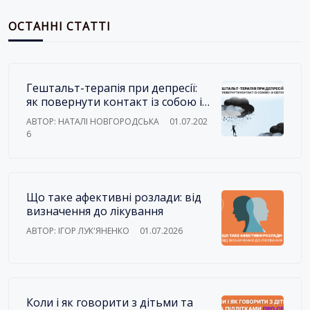
ОСТАННІ СТАТТІ
Гештальт-терапія при депресії:
як повернути контакт із собою і
зі світом
АВТОР: НАТАЛІ НОВГОРОДСЬКА
01.07.202
6
Що таке афективні розлади: від
визначення до лікування
АВТОР: ІГОР ЛУК'ЯНЕНКО
01.07.2026
Коли і як говорити з дітьми та